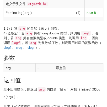
定义于头文件
<tgmath.h>
#define log( arg )
(4)
(C99 起)
1-3)
计算
的自然（底
e
）对数。
arg
4)
泛型宏：若
拥有
long
double
类型，则调用
。否
arg
logl
则，若
拥有整数类型或
double
类型，则调用
。否则，
arg
log
调用
。若
为复数或序数，则宏调用对应的复数函数（
logf
arg
clogf
、
clog
、
clogl
）。
参数
arg
-
浮点值
返回值
若不出现错误，则返回
的自然（底
e
）对数（
ln(arg)
或
log
arg
e
(arg)
）。
若出现定义域错误，则返回实现定义值（支持的平台上为 NaN ）。