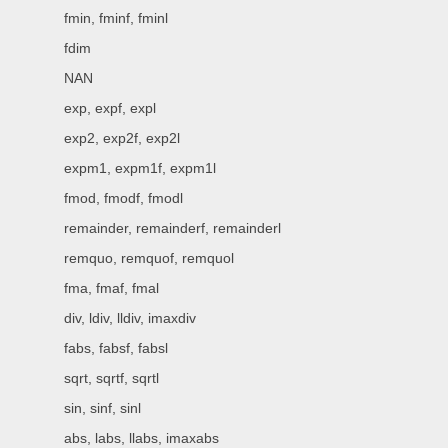
fmin, fminf, fminl
fdim
NAN
exp, expf, expl
exp2, exp2f, exp2l
expm1, expm1f, expm1l
fmod, fmodf, fmodl
remainder, remainderf, remainderl
remquo, remquof, remquol
fma, fmaf, fmal
div, ldiv, lldiv, imaxdiv
fabs, fabsf, fabsl
sqrt, sqrtf, sqrtl
sin, sinf, sinl
abs, labs, llabs, imaxabs