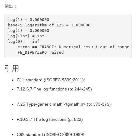
输出：
log(1) = 0.000000

base-5 logarithm of 125 = 3.000000

log(1) = 0.000000

log(+Inf) = inf

log(0) = -inf

    errno == ERANGE: Numerical result out of range

    FE_DIVBYZERO raised
引用
C11 standard (ISO/IEC 9899:2011):
7.12.6.7 The log functions (p: 244-245)
7.25 Type-generic math <tgmath.h> (p: 373-375)
F.10.3.7 The log functions (p: 522)
C99 standard (ISO/IEC 9899:1999):