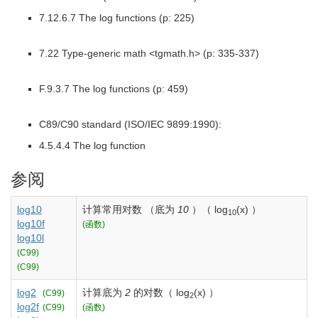
7.12.6.7 The log functions (p: 225)
7.22 Type-generic math <tgmath.h> (p: 335-337)
F.9.3.7 The log functions (p: 459)
C89/C90 standard (ISO/IEC 9899:1990):
4.5.4.4 The log function
参阅
log10
计算常用对数 （底为
10
）（
log
(x)
）
10
log10f
(函数)
log10l
(C99)
(C99)
log2
计算底为
2
的对数（
log
(x)
）
(C99)
2
log2f
(C99)
(函数)