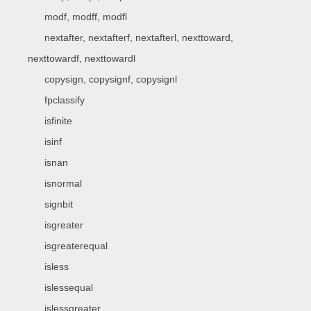
modf, modff, modfl
nextafter, nextafterf, nextafterl, nexttoward,
nexttowardf, nexttowardl
copysign, copysignf, copysignl
fpclassify
isfinite
isinf
isnan
isnormal
signbit
isgreater
isgreaterequal
isless
islessequal
islessgreater