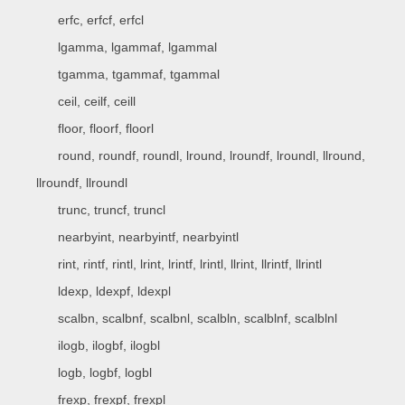
erfc, erfcf, erfcl
lgamma, lgammaf, lgammal
tgamma, tgammaf, tgammal
ceil, ceilf, ceill
floor, floorf, floorl
round, roundf, roundl, lround, lroundf, lroundl, llround,
llroundf, llroundl
trunc, truncf, truncl
nearbyint, nearbyintf, nearbyintl
rint, rintf, rintl, lrint, lrintf, lrintl, llrint, llrintf, llrintl
ldexp, ldexpf, ldexpl
scalbn, scalbnf, scalbnl, scalbln, scalblnf, scalblnl
ilogb, ilogbf, ilogbl
logb, logbf, logbl
frexp, frexpf, frexpl