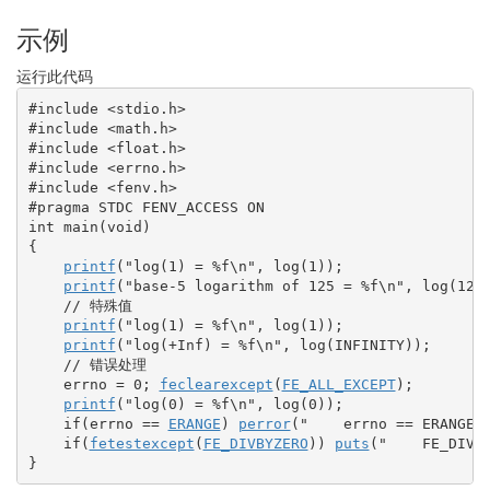
示例
运行此代码
#include <stdio.h>
#include <math.h>
#include <float.h>
#include <errno.h>
#include <fenv.h>
#pragma STDC FENV_ACCESS ON
int
 main
(
void
)
{
printf
(
"log(1) = %f
\n
"
, log
(
1
)
)
;
printf
(
"base-5 logarithm of 125 = %f
\n
"
, log
(
125
// 特殊值
printf
(
"log(1) = %f
\n
"
, log
(
1
)
)
;
printf
(
"log(+Inf) = %f
\n
"
, log
(
INFINITY
)
)
;
// 错误处理
errno
=
0
;
feclearexcept
(
FE_ALL_EXCEPT
)
;
printf
(
"log(0) = %f
\n
"
, log
(
0
)
)
;
if
(
errno
==
ERANGE
)
perror
(
"    errno == ERANGE"
if
(
fetestexcept
(
FE_DIVBYZERO
)
)
puts
(
"    FE_DIVB
}