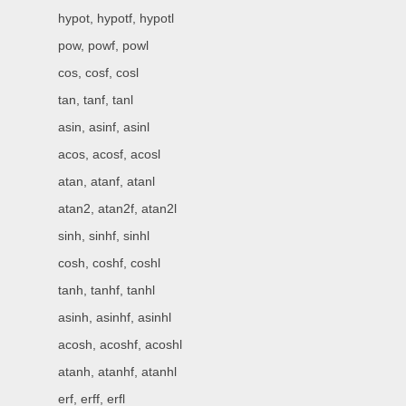
hypot, hypotf, hypotl
pow, powf, powl
cos, cosf, cosl
tan, tanf, tanl
asin, asinf, asinl
acos, acosf, acosl
atan, atanf, atanl
atan2, atan2f, atan2l
sinh, sinhf, sinhl
cosh, coshf, coshl
tanh, tanhf, tanhl
asinh, asinhf, asinhl
acosh, acoshf, acoshl
atanh, atanhf, atanhl
erf, erff, erfl