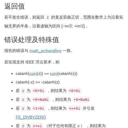
返回值
若不发生错误，则返回
的复反双曲正切，范围在数学上为沿着实
z
轴无界的半条，沿着虚轴为区间
[−iπ/2; +iπ/2]
。
错误处理及特殊值
报告的错误与
math_errhandling
一致。
若实现支持 IEEE 浮点算术，则
catanh
(
conj
(
z
)
)
==
conj
(
catanh
(
z
)
)
catanh
(
-
z
)
==
-
catanh
(
z
)
若
为
，则结果为
z
+0+0i
+0+0i
若
为
，则结果为
z
+0+NaNi
+0+NaNi
若
为
，则结果为
并引发
z
+1+0i
+∞+0i
FE_DIVBYZERO
若
为
（对于任何有限正 x ） ，则结果为
z
x+∞i