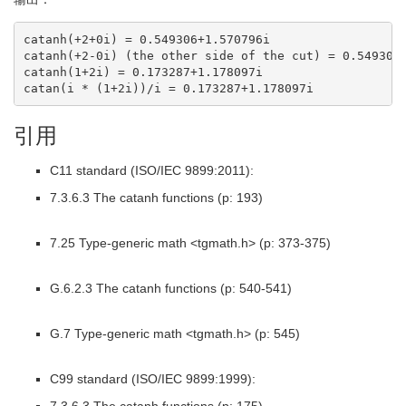
catanh(+2+0i) = 0.549306+1.570796i

catanh(+2-0i) (the other side of the cut) = 0.549306-
catanh(1+2i) = 0.173287+1.178097i

catan(i * (1+2i))/i = 0.173287+1.178097i
引用
C11 standard (ISO/IEC 9899:2011):
7.3.6.3 The catanh functions (p: 193)
7.25 Type-generic math <tgmath.h> (p: 373-375)
G.6.2.3 The catanh functions (p: 540-541)
G.7 Type-generic math <tgmath.h> (p: 545)
C99 standard (ISO/IEC 9899:1999):