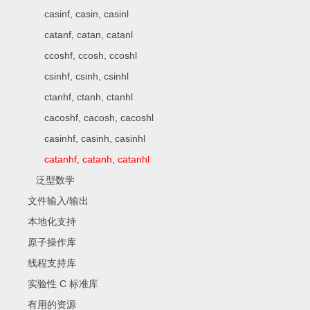
casinf, casin, casinl
catanf, catan, catanl
ccoshf, ccosh, ccoshl
csinhf, csinh, csinhl
ctanhf, ctanh, ctanhl
cacoshf, cacosh, cacoshl
casinhf, casinh, casinhl
catanhf, catanh, catanhl
泛型数学
文件输入/输出
本地化支持
原子操作库
线程支持库
实验性 C 标准库
有用的资源