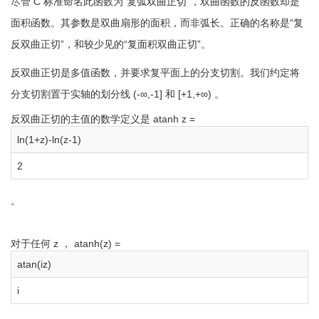
尽管 C 标准命名此函数为“复弧双曲正切”，双曲函数的反函数却是
面积函数。其参数是双曲扇形的面积，而非弧长。正确的名称是“复
反双曲正切”，和较少见的“复面积双曲正切”。
反双曲正切是多值函数，并要求复平面上的分支切割。我们约定将
分支切割置于实轴的划分线
(-∞,-1]
和
[+1,+∞)
。
反双曲正切的主值的数学定义是
atanh z =
ln(1+z)-ln(z-1)
2
。
对于任何 z ，
atanh(z) =
atan(iz)
i