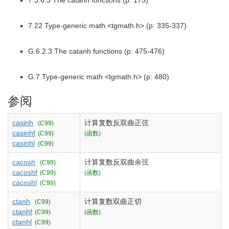
7.3.6.3 The catanh functions (p: 175)
7.22 Type-generic math <tgmath.h> (p: 335-337)
G.6.2.3 The catanh functions (p: 475-476)
G.7 Type-generic math <tgmath.h> (p: 480)
参阅
casinh
计算复数反双曲正弦
(C99)
casinhf
(C99)
(函数)
casinhl
(C99)
cacosh
计算复数反双曲余弦
(C99)
cacoshf
(C99)
(函数)
cacoshl
(C99)
ctanh
计算复数双曲正切
(C99)
ctanhf
(C99)
(函数)
ctanhl
(C99)