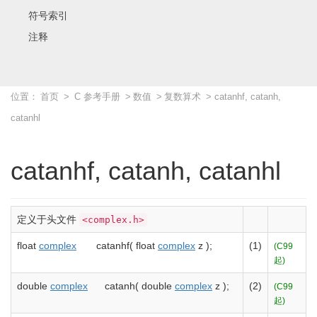
符号索引
注释
位置：
首页
>
C 参考手册
>
数值
>
复数算术
> catanhf, catanh,
catanhl
catanhf, catanh, catanhl
定义于头文件
<complex.h>
float
complex
catanhf
(
float
complex
z
)
;
(1)
(C99
起)
double
complex
catanh
(
double
complex
z
)
;
(2)
(C99
起)