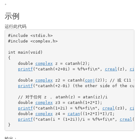
。
示例
运行此代码
#include <stdio.h>
#include <complex.h>
int
 main
(
void
)
{
double
complex
 z 
=
 catanh
(
2
)
;
printf
(
"catanh(+2+0i) = %f%+fi
\n
"
, 
creal
(
z
)
, 
cim
double
complex
 z2 
=
 catanh
(
conj
(
2
)
)
;
// 或 C11 中的
printf
(
"catanh(+2-0i) (the other side of the cut
// 对于任何 z ， atanh(z) = atan(iz)/i
double
complex
 z3 
=
 catanh
(
1
+
2
*
I
)
;
printf
(
"catanh(1+2i) = %f%+fi
\n
"
, 
creal
(
z3
)
, 
cim
double
complex
 z4 
=
catan
(
(
1
+
2
*
I
)
*
I
)
/
I
;
printf
(
"catan(i * (1+2i))/i = %f%+fi
\n
"
, 
creal
(
z
}
输出：