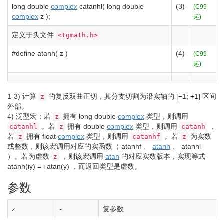
long
double
complex
catanhl
(
long
double
(3)
(C99
complex
z
)
;
起)
定义于头文件
<tgmath.h>
#define atanh( z )
(4)
(C99
起)
1-3)
计算
的复反双曲正切，其分支切割为沿实轴的
[−1; +1]
区间
z
外部。
4)
泛型宏：若
拥有
long
double
complex
类型，则调用
z
。若
拥有
double
complex
类型，则调用
，
catanhl
z
catanh
若
拥有
float
complex
类型，则调用
。若
为实数
z
catanhf
z
或整数，则该宏调用对应的实函数（
atanhf
、
atanh
、
atanhl
）。若为虚数
，则该宏调用
atan
的对应实数版本，实现等式
z
atanh(iy) = i atan(y)
，而返回类型是虚数。
参数
z
-
复参数