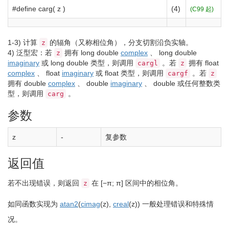
#define carg( z )
(4)
(C99 起)
1-3)
计算
的辐角（又称相位角），分支切割沿负实轴。
z
4)
泛型宏：若
拥有
long
double
complex
、
long
double
z
imaginary
或
long
double
类型，则调用
。若
拥有
float
cargl
z
complex
、
float
imaginary
或
float
类型，则调用
。若
cargf
z
拥有
double
complex
、
double
imaginary
、
double
或任何整数类
型，则调用
。
carg
参数
z
-
复参数
返回值
若不出现错误，则返回
在
[−π; π]
区间中的相位角。
z
如同函数实现为
atan2
(
cimag
(
z
)
,
creal
(
z
)
)
一般处理错误和特殊情
况。