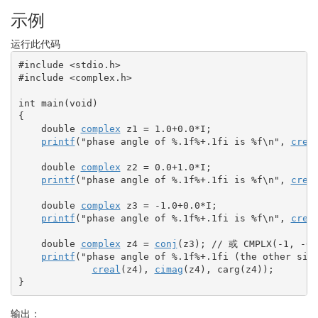
示例
运行此代码
#include <stdio.h>
#include <complex.h>
int
 main
(
void
)
{
double
complex
 z1 
=
1.0
+
0.0
*
I
;
printf
(
"phase angle of %.1f%+.1fi is %f
\n
"
, 
crea
double
complex
 z2 
=
0.0
+
1.0
*
I
;
printf
(
"phase angle of %.1f%+.1fi is %f
\n
"
, 
crea
double
complex
 z3 
=
-
1.0
+
0.0
*
I
;
printf
(
"phase angle of %.1f%+.1fi is %f
\n
"
, 
crea
double
complex
 z4 
=
conj
(
z3
)
;
// 或 CMPLX(-1, -0.
printf
(
"phase angle of %.1f%+.1fi (the other sid
creal
(
z4
)
, 
cimag
(
z4
)
, carg
(
z4
)
)
;
}
输出：