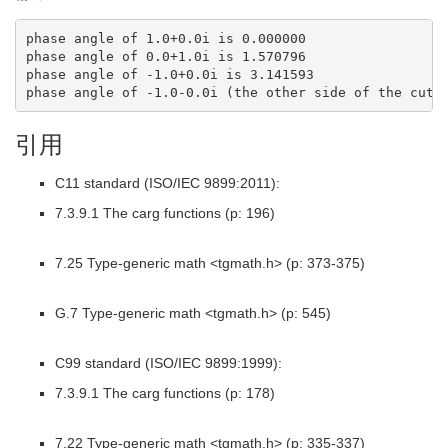
phase angle of 1.0+0.0i is 0.000000

phase angle of 0.0+1.0i is 1.570796

phase angle of -1.0+0.0i is 3.141593

phase angle of -1.0-0.0i (the other side of the cut)
引用
C11 standard (ISO/IEC 9899:2011):
7.3.9.1 The carg functions (p: 196)
7.25 Type-generic math <tgmath.h> (p: 373-375)
G.7 Type-generic math <tgmath.h> (p: 545)
C99 standard (ISO/IEC 9899:1999):
7.3.9.1 The carg functions (p: 178)
7.22 Type-generic math <tgmath.h> (p: 335-337)