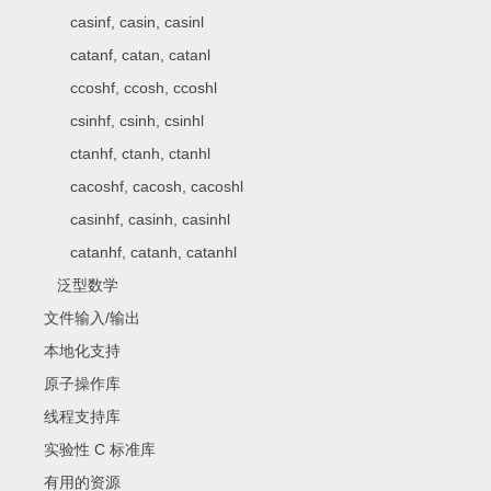
casinf, casin, casinl
catanf, catan, catanl
ccoshf, ccosh, ccoshl
csinhf, csinh, csinhl
ctanhf, ctanh, ctanhl
cacoshf, cacosh, cacoshl
casinhf, casinh, casinhl
catanhf, catanh, catanhl
泛型数学
文件输入/输出
本地化支持
原子操作库
线程支持库
实验性 C 标准库
有用的资源