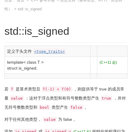
位置：
首页
>
C++ 参考手册
>
类型支持（基本类型、RTTI、类型特
性）
> std::is_signed
std::is_signed
定义于头文件
<type_traits>
template
<
class
T
>
(C++11 起)
struct
is_signed
;
若
是算术类型且
，则提供等于
true
的成员常
T
T(-1) < T(0)
量
：这对于浮点类型和有符号整数类型产生
，并对
value
true
无符号整数类型和
类型产生
。
bool
false
对于任何其他类型，
为
false
。
value
添加
或
的特化的程序行为
is_signed
is_signed_v
(C++17 起)