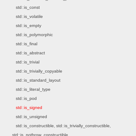
std::is_const
std::is_volatile
std::is_empty
std::is_polymorphic
std::is_final
std::is_abstract
std::is_trivial
std::is_trivially_copyable
std::is_standard_layout
std::is_literal_type
std::is_pod
std::is_signed
std::is_unsigned
std::is_constructible, std::is_trivially_constructible,
std::is_nothrow_constructible