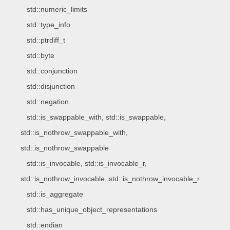
std::numeric_limits
std::type_info
std::ptrdiff_t
std::byte
std::conjunction
std::disjunction
std::negation
std::is_swappable_with, std::is_swappable,
std::is_nothrow_swappable_with,
std::is_nothrow_swappable
std::is_invocable, std::is_invocable_r,
std::is_nothrow_invocable, std::is_nothrow_invocable_r
std::is_aggregate
std::has_unique_object_representations
std::endian