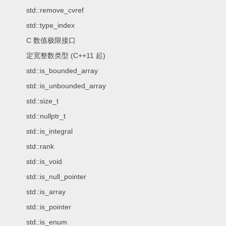
std::remove_cvref
std::type_index
C 数值极限接口
定宽整数类型 (C++11 起)
std::is_bounded_array
std::is_unbounded_array
std::size_t
std::nullptr_t
std::is_integral
std::rank
std::is_void
std::is_null_pointer
std::is_array
std::is_pointer
std::is_enum