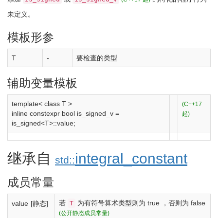
未定义。
模板形参
T
-
要检查的类型
辅助变量模板
template
<
class
T
>
(C++17
inline
constexpr
bool
is_signed_v
=
起)
is_signed
<
T
>
::
value
;
继承自
integral_constant
std::
成员常量
若
为有符号算术类型则为
true
，否则为
false
T
value
[静态]
(公开静态成员常量)