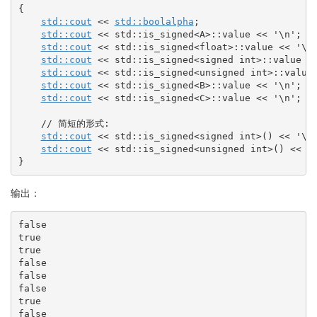
{
std::
cout
<<
std::
boolalpha
;
std::
cout
<<
 std
::
is_signed
<
A
>
::
value
<<
'
\n
'
;
std::
cout
<<
 std
::
is_signed
<
float
>
::
value
<<
'
\n
std::
cout
<<
 std
::
is_signed
<
signed
int
>
::
value
<
std::
cout
<<
 std
::
is_signed
<
unsigned
int
>
::
value
std::
cout
<<
 std
::
is_signed
<
B
>
::
value
<<
'
\n
'
;
std::
cout
<<
 std
::
is_signed
<
C
>
::
value
<<
'
\n
'
;
// 简短的形式:
std::
cout
<<
 std
::
is_signed
<
signed
int
>
(
)
<<
'
\n
std::
cout
<<
 std
::
is_signed
<
unsigned
int
>
(
)
<<
'
}
输出：
false

true

true

false

false

false

true

false