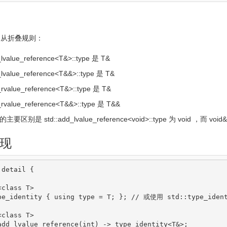
遵从折叠规则：
lvalue_reference
<
T
&
>
::
type
是
T
&
lvalue_reference
<
T
&&
>
::
type
是
T
&
rvalue_reference
<
T
&
>
::
type
是
T
&
rvalue_reference
<
T
&&
>
::
type
是
T
&&
的主要区别是
std
::
add_lvalue_reference
<
void
>
::
type
为
void
，而
void
&
现
 detail 
{
<
class
 T
>
pe_identity 
{
using
 type 
=
 T
;
}
;
// 或使用 std::type_ident
<
class
 T
>
add_lvalue_reference
(
int
)
-
>
 type_identity
<
T
&
>
;