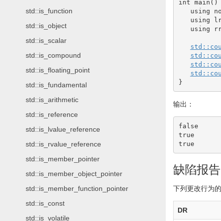
int
 main
(
)
std::is_function
using
 n
using
 l
std::is_object
using
 r
std::is_scalar
std::
co
std::is_compound
std::
co
std::
co
std::is_floating_point
std::
co
}
std::is_fundamental
std::is_arithmetic
输出：
std::is_reference
false

std::is_lvalue_reference
true

true
std::is_rvalue_reference
std::is_member_pointer
缺陷报告
std::is_member_object_pointer
std::is_member_function_pointer
下列更改行为的
std::is_const
DR
std::is_volatile