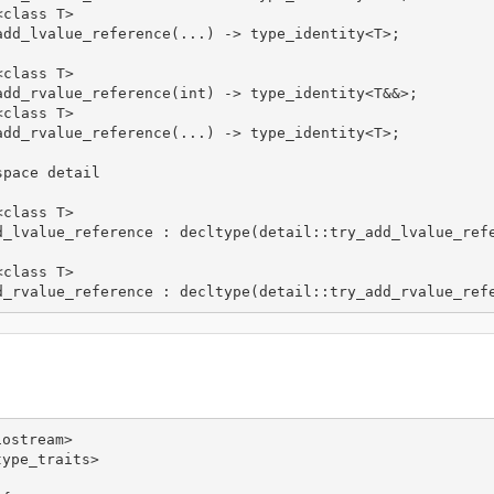
<
class
 T
>
add_lvalue_reference
(
...
)
-
>
 type_identity
<
T
>
;
<
class
 T
>
add_rvalue_reference
(
int
)
-
>
 type_identity
<
T
&&
>
;
<
class
 T
>
add_rvalue_reference
(
...
)
-
>
 type_identity
<
T
>
;
space detail
<
class
 T
>
d_lvalue_reference 
:
 decltype
(
detail
::
try_add_lvalue_ref
<
class
 T
>
d_rvalue_reference 
:
 decltype
(
detail
::
try_add_rvalue_ref
iostream>
type_traits>