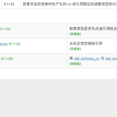
C++11
曾要求这些变换特性产生到 cv 或引用限定的函数类型的引
检查类型是否为
左值引用
或
右
(C++11)
(类模板)
从给定类型移除引用
ence
(C++11)
(类模板)
将
std::remove_cv
与
std::r
(C++20)
(类模板)