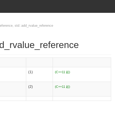
eference, std::add_rvalue_reference
dd_rvalue_reference
(1)
(C++11 起)
(2)
(C++11 起)