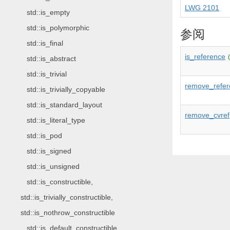
LWG 2101
std::is_empty
std::is_polymorphic
参阅
std::is_final
is_reference
std::is_abstract
std::is_trivial
remove_refer
std::is_trivially_copyable
std::is_standard_layout
remove_cvref
std::is_literal_type
std::is_pod
std::is_signed
std::is_unsigned
std::is_constructible,
std::is_trivially_constructible,
std::is_nothrow_constructible
std::is_default_constructible,