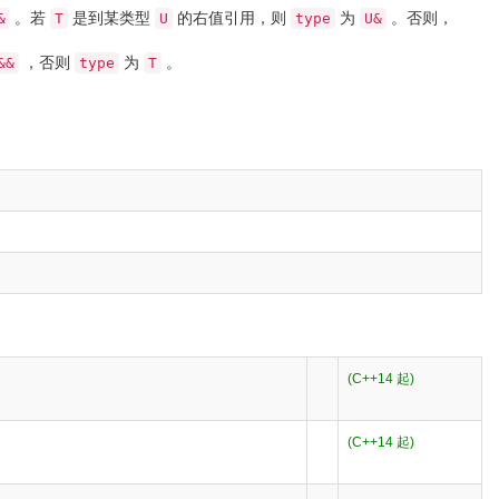
。若
是到某类型
的右值引用，则
为
。否则，
&
T
U
type
U&
，否则
为
。
&&
type
T
(C++14 起)
(C++14 起)