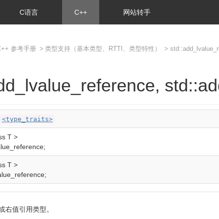
C语言
C++
网站转手
C++ 参考手册
>
类型支持（基本类型、RTTI、类型特性）
> std::add_lvalue_r
add_lvalue_reference, std::a
<type_traits>
ss
T
>
lue_reference
;
ss
T
>
lue_reference
;
或右值引用类型。