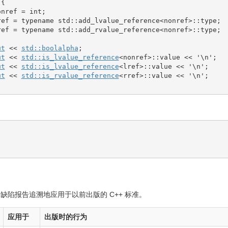
{
onref 
=
int
;
ref 
=
typename
 std
::
add_lvalue_reference
<
nonref
>
::
type
;
ref 
=
typename
 std
::
add_rvalue_reference
<
nonref
>
::
type
;
ut
<<
std::
boolalpha
;
ut
<<
std::
is_lvalue_reference
<
nonref
>
::
value
<<
'
\n
'
;
ut
<<
std::
is_lvalue_reference
<
lref
>
::
value
<<
'
\n
'
;
ut
<<
std::
is_rvalue_reference
<
rref
>
::
value
<<
'
\n
'
;
缺陷报告追溯地应用于以前出版的 C++ 标准。
应用于
出版时的行为