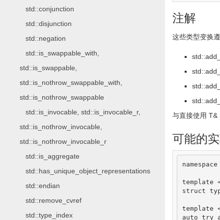
std::conjunction
注解
std::disjunction
这些类型变换
std::negation
std::is_swappable_with,
std
::
add_
std::is_swappable,
std
::
add_
std::is_nothrow_swappable_with,
std
::
add_
std::is_nothrow_swappable
std
::
add_
std::is_invocable, std::is_invocable_r,
与直接使用
T
&
std::is_nothrow_invocable,
可能的实
std::is_nothrow_invocable_r
std::is_aggregate
namespace
std::has_unique_object_representations
template
std::endian
struct
 ty
std::remove_cvref
template
std::type_index
auto
 try_