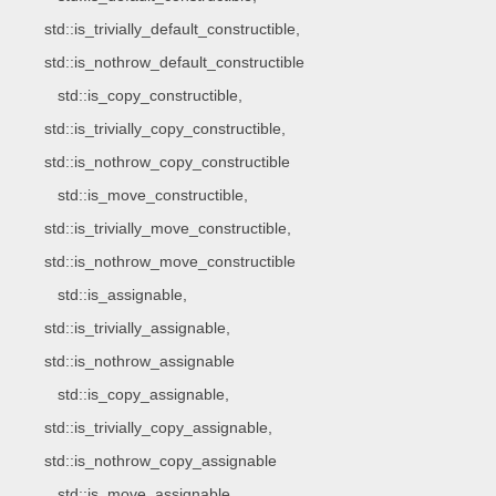
std::is_trivially_default_constructible,
std::is_nothrow_default_constructible
std::is_copy_constructible,
std::is_trivially_copy_constructible,
std::is_nothrow_copy_constructible
std::is_move_constructible,
std::is_trivially_move_constructible,
std::is_nothrow_move_constructible
std::is_assignable,
std::is_trivially_assignable,
std::is_nothrow_assignable
std::is_copy_assignable,
std::is_trivially_copy_assignable,
std::is_nothrow_copy_assignable
std::is_move_assignable,