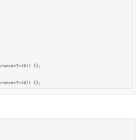
erence
<
T
>
(
0
)
)
{
}
;
erence
<
T
>
(
0
)
)
{
}
;