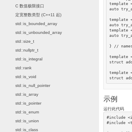
template
C 数值极限接口
auto
 try_
定宽整数类型 (C++11 起)
template
std::is_bounded_array
auto
 try_
template
std::is_unbounded_array
auto
 try_
std::size_t
}
// name
std::nullptr_t
template
std::is_integral
struct
 ad
std::rank
template
std::is_void
struct
 ad
std::is_null_pointer
std::is_array
示例
std::is_pointer
运行此代码
std::is_enum
#include <
std::is_union
#include <
std::is_class