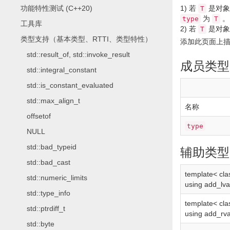
功能特性测试 (C++20)
1)
若
是对象或
T
为
。
type
T
工具库
2)
若
是对象或
T
类型支持（基本类型、RTTI、类型特性）
添加此页面上
std::result_of, std::invoke_result
成员类型
std::integral_constant
std::is_constant_evaluated
std::max_align_t
名称
offsetof
type
NULL
std::bad_typeid
辅助类型
std::bad_cast
template
<
cla
std::numeric_limits
using
add_lva
std::type_info
template
<
cla
std::ptrdiff_t
using
add_rva
std::byte