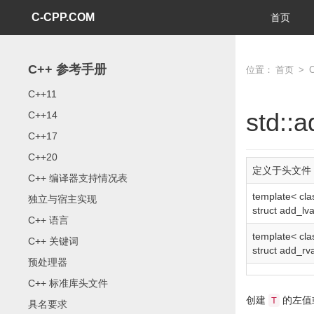
C-CPP.COM
首页
C++ 参考手册
位置：
首页
>
C++11
std::
C++14
C++17
C++20
定义于头文件
C++ 编译器支持情况表
template
<
cla
独立与宿主实现
struct
add_lva
C++ 语言
template
<
cla
C++ 关键词
struct
add_rva
预处理器
C++ 标准库头文件
创建
的左值
T
具名要求