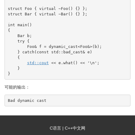
struct
 Foo 
{
virtual
 ~Foo
(
)
{
}
}
;
struct
 Bar 
{
virtual
 ~Bar
(
)
{
}
}
;
int
 main
(
)
{
    Bar b
;
try
{
        Foo
&
 f 
=
dynamic_cast
<
Foo
&
>
(
b
)
;
}
catch
(
const
 std
::
bad_cast
&
 e
)
{
std::
cout
<<
 e.
what
(
)
<<
'
\n
'
;
}
}
可能的输出：
Bad dynamic cast
C语言
|
C++中文网