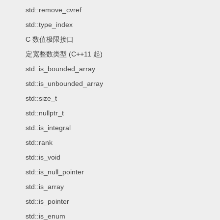
std::remove_cvref
std::type_index
C 数值极限接口
定宽整数类型 (C++11 起)
std::is_bounded_array
std::is_unbounded_array
std::size_t
std::nullptr_t
std::is_integral
std::rank
std::is_void
std::is_null_pointer
std::is_array
std::is_pointer
std::is_enum