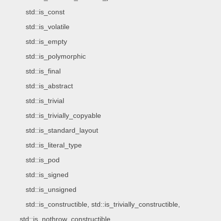
std::is_const
std::is_volatile
std::is_empty
std::is_polymorphic
std::is_final
std::is_abstract
std::is_trivial
std::is_trivially_copyable
std::is_standard_layout
std::is_literal_type
std::is_pod
std::is_signed
std::is_unsigned
std::is_constructible, std::is_trivially_constructible,
std::is_nothrow_constructible