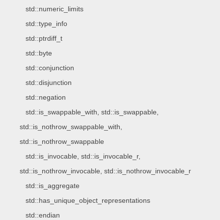
std::numeric_limits
std::type_info
std::ptrdiff_t
std::byte
std::conjunction
std::disjunction
std::negation
std::is_swappable_with, std::is_swappable,
std::is_nothrow_swappable_with,
std::is_nothrow_swappable
std::is_invocable, std::is_invocable_r,
std::is_nothrow_invocable, std::is_nothrow_invocable_r
std::is_aggregate
std::has_unique_object_representations
std::endian