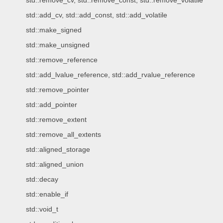
std::remove_cv, std::remove_const, std::remove_volatile
std::add_cv, std::add_const, std::add_volatile
std::make_signed
std::make_unsigned
std::remove_reference
std::add_lvalue_reference, std::add_rvalue_reference
std::remove_pointer
std::add_pointer
std::remove_extent
std::remove_all_extents
std::aligned_storage
std::aligned_union
std::decay
std::enable_if
std::void_t