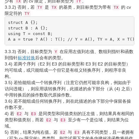
少有
的 cv 限定，则目标类型为
,
TX
TY
3.3.2)
否则，若
是
的基类，则目标类型为带有
的 cv
TY
TX
TX
限定符的
TY
struct
 A 
{
}
;
struct
 B 
:
 A 
{
}
;
using
 T 
=
const
 B
;
A a 
=
true
?
 A
(
)
:
 T
(
)
;
// Y = A(), TY = A, X = T()
3.3.3)
否则，目标类型为
在应用左值到右值、数组到指针和函数
Y
到指针
标准转换
后会有的类型。
3.4)
若两个序列（E2 到 E3 的目标类型和 E3 到 E2 的目标类型）
均可组成，或只能组成一个但它是有歧义转换序列，则程序非良
构。
3.5)
若恰能组成一个转换序列（注意它仍然可能非良构，例如由于
访问违规），则应用该转换序列，此描述的余下部分（从
(4)
之后）
中用转换后的操作数取代原操作数。
3.6)
若不能组成任何转换序列，则在此描述的余下部分中保留各操
作数不变。
4)
若
与
是同类型和同值类别的泛左值，则结果具有相同的
E2
E3
类型和值类别，而若
与
至少有一个是位域，则结果为位
E2
E3
域。
5)
否则，结果为纯右值。若
与
具有不同类型，且一者拥有
E2
E3
（可为 cv 限定的）类类型，则尝试用下文的各内建候选函数将操作