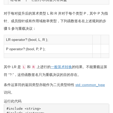
对于每对提升后的算术类型 L 和 R 并对于每个类型 P，其中 P 为指
针、成员指针或有作用域枚举类型，下列函数签名在上述规则的步
骤 5 参与重载决议：
LR operator
?:
(
bool
, L, R
)
;
P operator
?:
(
bool
, P, P
)
;
其中 LR 是
和
上进行的
一般算术转换
的结果。不能重载运算
L
R
符 “?:”，这些函数签名只为重载决议的目的存在。
条件运算符的返回类型亦能作为二元类型特性
std::common_type
访问。
运行此代码
#include <string>