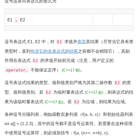
逗号运算符表达式的形式为
E1
E2
,
逗号表达式
E1, E2
中，对
求值并
舍弃
其结果（尽管当它具有类
E1
类型时，直到
包含它的全表达式的结尾
之前都不会销毁它），其副
作用在表达式
的求值开始前完成
（注意，用户定义的
E2
不能保证定序）
。
operator,
(C++17 前)
逗号表达式结果的类型、值和值类别严格为其第二操作数
的类
E2
型、值和值类别。若
为临时量
表达式
，则表达式的结
E2
(C++17 起)
果为该临时量
表达式
。若
为位域，则结果为位域。
E2
(C++17 起)
各种逗号分隔列表，例如函数实参列表（
f
(
a, b, c
)
）和初始化器列表
int
a
[
]
=
{
1
,
2
,
3
}
，其中的逗号都不是逗号运算符。若需要在这种语境
中使用逗号运算符，则必须加括号：
f
(
a,
(
n
++
, n
+
b
)
, c
)
。