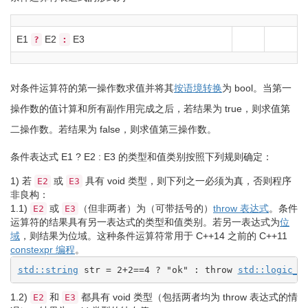
E1
E2
E3
?
:
对条件运算符的第一操作数求值并将其
按语境转换
为
bool
。当第一
操作数的值计算和所有副作用完成之后，若结果为
true
，则求值第
二操作数。若结果为
false
，则求值第三操作数。
条件表达式
E1
?
E2
:
E3
的类型和值类别按照下列规则确定：
1)
若
或
具有
void
类型，则下列之一必须为真，否则程序
E2
E3
非良构：
1.1)
或
（但非两者）为（可带括号的）
throw 表达式
。条件
E2
E3
运算符的结果具有另一表达式的类型和值类别。若另一表达式为
位
域
，则结果为位域。这种条件运算符常用于 C++14 之前的 C++11
constexpr 编程
。
std::
string
 str 
=
2
+
2
==
4
?
"ok"
:
throw
std::
logic_e
1.2)
和
都具有
void
类型（包括两者均为 throw 表达式的情
E2
E3