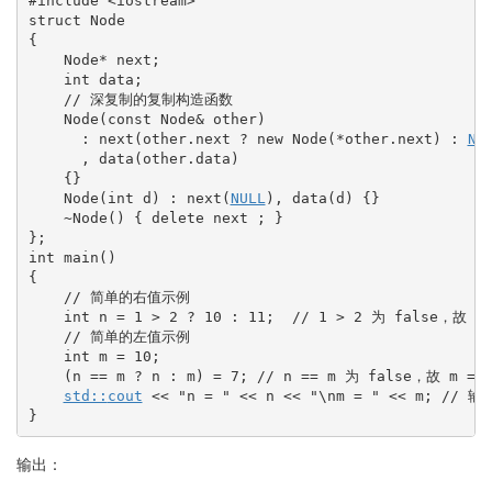
#include <iostream>
struct
{
    Node
*
 next
;
int
 data
;
// 深复制的复制构造函数
    Node
(
const
 Node
&
 other
)
:
 next
(
other.
next
?
 new Node
(
*
other.
next
)
:
NU
      , data
(
other.
data
)
{
}
    Node
(
int
 d
)
:
 next
(
NULL
)
, data
(
d
)
{
}
    ~Node
(
)
{
 delete next 
;
}
}
;
int
 main
(
)
{
// 简单的右值示例
int
 n 
=
1
>
2
?
10
:
11
;
// 1 > 2 为 false，故 n 
// 简单的左值示例
int
 m 
=
10
;
(
n 
==
 m 
?
 n 
:
 m
)
=
7
;
// n == m 为 false，故 m = 
std::
cout
<<
"n = "
<<
 n 
<<
"
\n
m = "
<<
 m
;
// 输
}
输出：