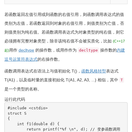
若函数返回左值引用或到函数的右值引用，则函数调用表达式的值
类别为左值，若函数返回到对象的右值引用，则值类别为亡值，否
则值类别为纯右值。若函数调用表达式为对象类型的纯右值，则它
必须拥有完整对象类型，除非
该纯右值不会被实质化，比如
(C++17
用作
decltype
的操作数，或用作作为
操作数的
内建
decltype
起)
逗号运算符表达式
的右操作数。
函数调用表达式在语法上与值初始化
T
(
)
，
函数风格转型
表达式
T
(
A1
)
，以及临时量的直接初始化
T
(
A1, A2, A3, ...
)
相似，其中
T
是一个类型的名称。
运行此代码
#include <cstdio>
struct
{
int
 f1
(
double
 d
)
{
return
 printf
(
"%f 
\n
"
, d
)
;
// 变参函数调用