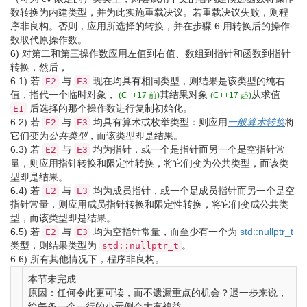
数转换为内建类型，并为此实施重载决议。若重载决议失败，则程
序非良构。否则，应用所选择的转换，并在步骤 6 用转换后的操作
数取代原操作数。
6)
对第二和第三操作数应用左值到右值、数组到指针和函数到指针
转换，然后，
6.1)
若
与
现在均具有相同类型，则结果是该类型的纯右
E2
E3
值，
指代一个临时对象，
其结果对象
从求值
(C++17 前)
(C++17 起)
后选择的那个操作数进行复制初始化。
E1
6.2)
若
与
均具有算术或枚举类型：则应用
一般算术转换
将
E2
E3
它们变为
公共类型
，而该类型即是结果。
6.3)
若
与
均为指针，或一个是指针而另一个是空指针常
E2
E3
量，则应用指针转换和限定性转换，将它们变为公共类型，而该类
型即是结果。
6.4)
若
与
均为成员指针，或一个是成员指针而另一个是空
E2
E3
指针常量，则应用成员指针转换和限定性转换，将它们变成公共类
型，而该类型即是结果。
6.5)
若
与
均为空指针常量，而至少有一个为
std::nullptr_t
E2
E3
类型，则结果类型为
。
std::nullptr_t
6.6)
所有其他情况下，程序非良构。
本节未完成
原因：任何令此更可读，而不遗漏重点的机会？退一步来说，
给每条一个一行的小示例会大有裨益