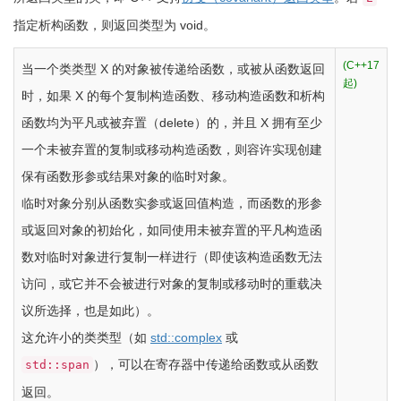
指定析构函数，则返回类型为
void
。
(C++17
当一个类类型 X 的对象被传递给函数，或被从函数返回
起)
时，如果 X 的每个复制构造函数、移动构造函数和析构
函数均为平凡或被弃置（delete）的，并且 X 拥有至少
一个未被弃置的复制或移动构造函数，则容许实现创建
保有函数形参或结果对象的临时对象。
临时对象分别从函数实参或返回值构造，而函数的形参
或返回对象的初始化，如同使用未被弃置的平凡构造函
数对临时对象进行复制一样进行（即使该构造函数无法
访问，或它并不会被进行对象的复制或移动时的重载决
议所选择，也是如此）。
这允许小的类类型（如
std::complex
或
），可以在寄存器中传递给函数或从函数
std::span
返回。