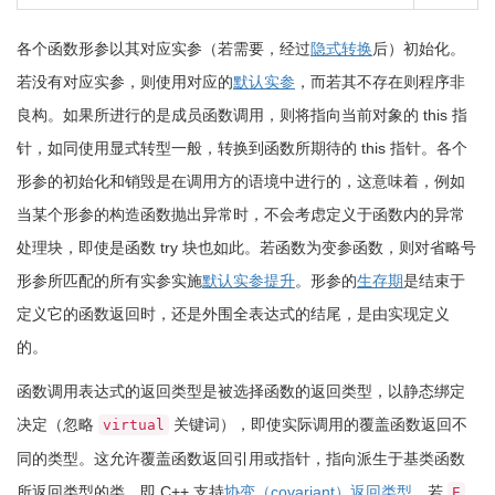
各个函数形参以其对应实参（若需要，经过
隐式转换
后）初始化。
若没有对应实参，则使用对应的
默认实参
，而若其不存在则程序非
良构。如果所进行的是成员函数调用，则将指向当前对象的
this
指
针，如同使用显式转型一般，转换到函数所期待的
this
指针。各个
形参的初始化和销毁是在调用方的语境中进行的，这意味着，例如
当某个形参的构造函数抛出异常时，不会考虑定义于函数内的异常
处理块，即使是函数 try 块也如此。若函数为变参函数，则对省略号
形参所匹配的所有实参实施
默认实参提升
。形参的
生存期
是结束于
定义它的函数返回时，还是外围全表达式的结尾，是由实现定义
的。
函数调用表达式的返回类型是被选择函数的返回类型，以静态绑定
决定（忽略
关键词），即使实际调用的覆盖函数返回不
virtual
同的类型。这允许覆盖函数返回引用或指针，指向派生于基类函数
所返回类型的类，即 C++ 支持
协变（covariant）返回类型
。若
E