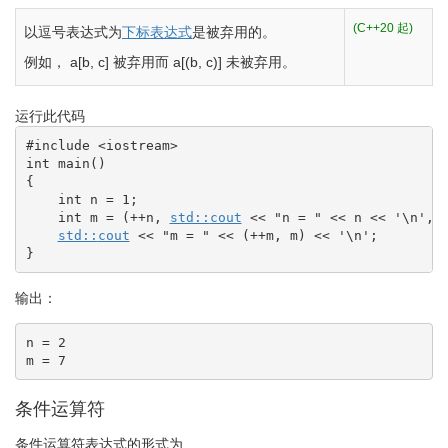
(C++20 起)
以逗号表达式为
下标表达式
是被弃用的。
例如，
a
[
b, c
]
被弃用而
a
[
(
b, c
)
]
未被弃用。
运行此代码
#include <iostream>
int
 main
(
)
{
int
 n 
=
1
;
int
 m 
=
(
++
n, 
std::
cout
<<
"n = "
<<
 n 
<<
'
\n
'
, 
std::
cout
<<
"m = "
<<
(
++
m, m
)
<<
'
\n
'
;
}
输出：
n = 2

m = 7
条件运算符
条件运算符表达式的形式为