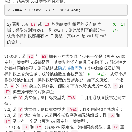
况）。结果为
void
类型的纯右值。
2
+
2
==
4
?
throw
123
:
throw
456
;
2)
否则，若
或
均为值类别相同的泛左值位
E2
E3
(C++14
域，类型分别为 cv1 T 和 cv2 T，则此节剩下的部分中
起)
认为个操作数都拥有 cv T 类型，其中 cv 是 cv1 与 cv2
的合并。
3)
否则，若
与
拥有不同类型且至少有一个是（可有 cv 限
E2
E3
定的）类类型，或都是同一值类别的泛左值且具有除了 cv 限定性之
外都相同的类型，则尝试组成
隐式转换序列
（其中忽略成员访问，
操作数是否为位域，或转换函数是否被弃置）
，从每个操
(C++14 起)
作数转换到由另一操作数所确定的
目标类型
，如下文所述。一个名
为
的
类型的操作数，能以如下方式转换成另一名为
的
X
TX
Y
类型操作数的
目标类型
：
TY
3.1)
若
为左值，则目标类型为
，且引用必须直接绑定到左
Y
TY&
值；
3.2)
若
为亡值，则目标类型为
，且引用必须直接绑定；
Y
TY&&
3.3)
若
为纯右值，或若两个转换序列都无法组成，且
和
Y
TX
至少有一个是（可为 cv 限定的）类类型，
TY
3.3.1)
若
和
（忽略 cv 限定性）为相同类类型，且
至
TX
TY
TY