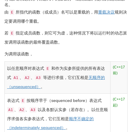
名。
由
所指代的函数（或成员）名可以是重载的，用
重载决议
规则决
E
定要调用哪个重载。
若
指定成员函数，则它可为虚，这种情况下将以运行时的动态派
E
发调用该函数的最终覆盖函数。
为调用该函数，
(C++17
以任意顺序对表达式
和作为实参所提供的所有表达
E
前)
式
、
、
等进行求值，它们互相是
无顺序的
A1
A2
A3
（unsequenced）
。
(C++17
表达式
按顺序早于（sequenced before）表达式
E
起)
、
、
以及各默认实参（若存在）。以任意顺
A1
A2
A3
序求值各实参表达式，它们互相是
顺序不确定的
（indeterminately sequenced）
。