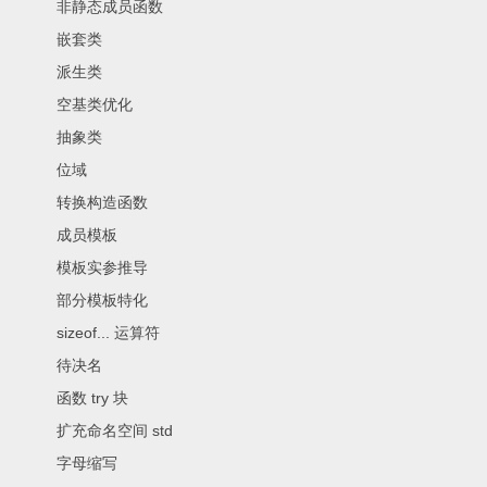
非静态成员函数
嵌套类
派生类
空基类优化
抽象类
位域
转换构造函数
成员模板
模板实参推导
部分模板特化
sizeof... 运算符
待决名
函数 try 块
扩充命名空间 std
字母缩写