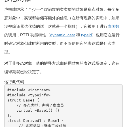
声明或继承了至少一个虚函数的类类型的对象是多态对象。每个多
态对象中，实现都会储存额外的信息（在所有现存的实现中，如果
没被编译器优化掉的话，这就是一个指针），它被用于进行
虚函数
的调用，RTTI 功能特性（
dynamic_cast
和
typeid
）也用它在运行
时确定对象创建时所用的类型，而不管使用它的表达式是什么类
型。
对于非多态对象，值的解释方式由使用对象的表达式所确定，这在
编译期就已经决定了。
运行此代码
#include <iostream>
#include <typeinfo>
struct
 Base1 
{
// 多态类型：声明了虚成员
virtual
 ~Base1
(
)
{
}
}
;
struct
 Derived1 
:
 Base1 
{
// 多态类型：继承了虚成员