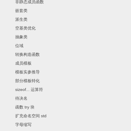
非静态成员函数
嵌套类
派生类
空基类优化
抽象类
位域
转换构造函数
成员模板
模板实参推导
部分模板特化
sizeof... 运算符
待决名
函数 try 块
扩充命名空间 std
字母缩写