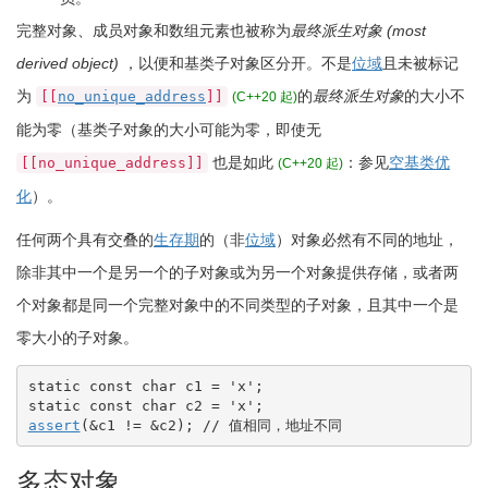
完整对象、成员对象和数组元素也被称为
最终派生对象 (most
derived object)
，以便和基类子对象区分开。不是
位域
且未被标记
为
的
最终派生对象
的大小不
[[
no_unique_address
]]
(C++20 起)
能为零（基类子对象的大小可能为零
，即使无
也是如此
：参见
空基类优
[[no_unique_address]]
(C++20 起)
化
）。
任何两个具有交叠的
生存期
的（非
位域
）对象必然有不同的地址，
除非其中一个是另一个的子对象或为另一个对象提供存储，或者两
个对象都是同一个完整对象中的不同类型的子对象，且其中一个是
零大小的子对象。
static
const
char
 c1 
=
'x'
;
static
const
char
 c2 
=
'x'
;
assert
(
&
c1 
!
=
&
c2
)
;
// 值相同，地址不同
多态对象