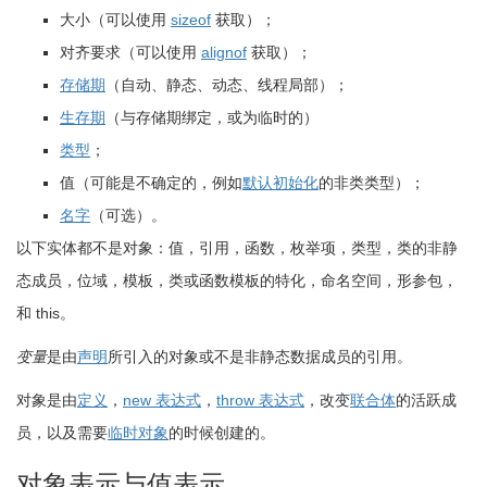
大小（可以使用
sizeof
获取）；
对齐要求（可以使用
alignof
获取）；
存储期
（自动、静态、动态、线程局部）；
生存期
（与存储期绑定，或为临时的）
类型
；
值（可能是不确定的，例如
默认初始化
的非类类型）；
名字
（可选）。
以下实体都不是对象：值，引用，函数，枚举项，类型，类的非静
态成员，位域，模板，类或函数模板的特化，命名空间，形参包，
和
this
。
变量
是由
声明
所引入的对象或不是非静态数据成员的引用。
对象是由
定义
，
new 表达式
，
throw 表达式
，改变
联合体
的活跃成
员，以及需要
临时对象
的时候创建的。
对象表示与值表示