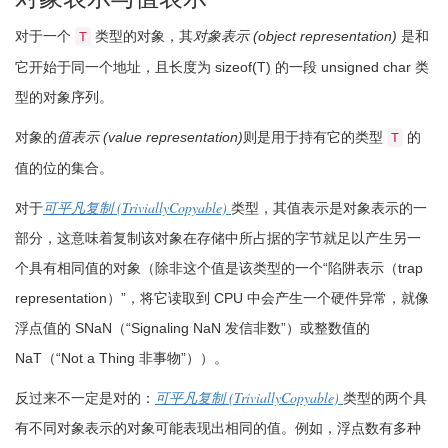
对于一个
类型的对象，其
对象表示 (object representation)
是和
T
它开始于同一个地址，且长度为
sizeof
(
T
)
的一段
unsigned
char
类
型的对象序列。
对象的
值表示 (value representation)
则是用于持有它的类型
的
T
值的位的集合。
(TriviallyCopyable)
对于
可平凡复制
类型，其值表示是对象表示的一
部分，这意味着复制该对象在存储中所占据的字节就足以产生另一
个具有相同值的对象（除非这个值是该类型的一个“陷阱表示（trap
representation）”，将它读取到 CPU 中会产生一个硬件异常，就像
浮点值的 SNaN（“Signaling NaN 发信非数”）或整数值的
NaT（“Not a Thing 非事物”））。
(TriviallyCopyable)
反过来不一定是对的：
可平凡复制
类型的两个具
有不同对象表示的对象可能表现出相同的值。例如，浮点数有多种