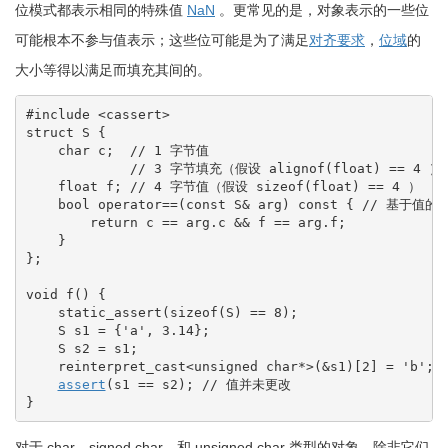
位模式都表示相同的特殊值
NaN
。更常见的是，对象表示的一些位
可能根本不参与值表示；这些位可能是为了满足
对齐要求
，
位域
的
大小等得以满足而填充其间的。
#include <cassert>
struct
 S 
{
char
 c
;
// 1 字节值
// 3 字节填充（假设 alignof(float) == 4 ）
float
 f
;
// 4 字节值（假设 sizeof(float) == 4 ）
bool
 operator
==
(
const
 S
&
 arg
)
const
{
// 基于值的
return
 c 
==
 arg.
c
&&
 f 
==
 arg.
f
;
}
}
;
void
 f
(
)
{
    static_assert
(
sizeof
(
S
)
==
8
)
;
    S s1 
=
{
'a'
, 
3.14
}
;
    S s2 
=
 s1
;
reinterpret_cast
<
unsigned
char
*
>
(
&
s1
)
[
2
]
=
'b'
;
assert
(
s1 
==
 s2
)
;
// 值并未更改
}
对于
char
，
signed
char
，和
unsigned
char
类型的对象，除非它们