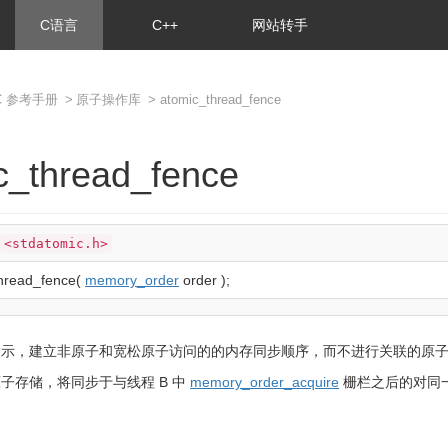
C语言
C++
网站转手
C 参考手册
>
原子操作库
> atomic_thread_fence
c_thread_fence
<stdatomic.h>
hread_fence
(
memory_order
order
)
;
示，建立非原子和宽松原子访问的的内存同步顺序，而不进行关联的原子操
子存储，将同步于与线程 B 中
memory_order_acquire
栅栏之后的对同