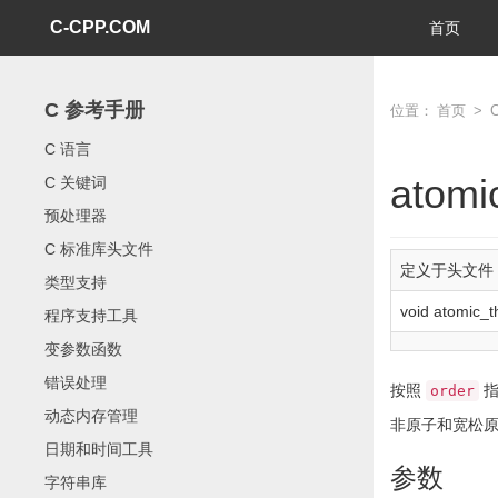
C-CPP.COM
首页
C 参考手册
位置：
首页
>
C 语言
atomi
C 关键词
预处理器
C 标准库头文件
定义于头文件
类型支持
void
atomic_t
程序支持工具
变参数函数
错误处理
按照
指
order
动态内存管理
非原子和宽松原
日期和时间工具
参数
字符串库