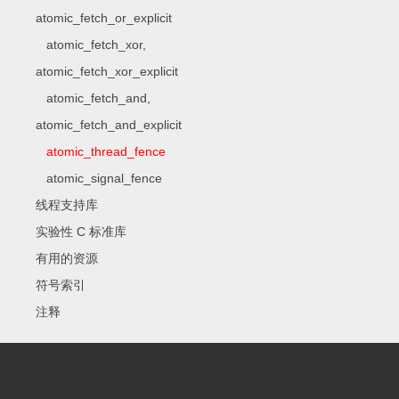
atomic_fetch_or_explicit
atomic_fetch_xor,
atomic_fetch_xor_explicit
atomic_fetch_and,
atomic_fetch_and_explicit
atomic_thread_fence
atomic_signal_fence
线程支持库
实验性 C 标准库
有用的资源
符号索引
注释