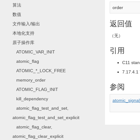
算法
order
数值
返回值
文件输入/输出
本地化支持
（无）
原子操作库
引用
ATOMIC_VAR_INIT
atomic_flag
C11 stan
ATOMIC_*_LOCK_FREE
7.17.4.1
memory_order
参阅
ATOMIC_FLAG_INIT
kill_dependency
atomic_signa
atomic_flag_test_and_set,
atomic_flag_test_and_set_explicit
atomic_flag_clear,
atomic_flag_clear_explicit