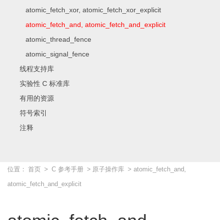
atomic_fetch_xor, atomic_fetch_xor_explicit
atomic_fetch_and, atomic_fetch_and_explicit
atomic_thread_fence
atomic_signal_fence
线程支持库
实验性 C 标准库
有用的资源
符号索引
注释
位置：
首页
>
C 参考手册
>
原子操作库
> atomic_fetch_and,
atomic_fetch_and_explicit