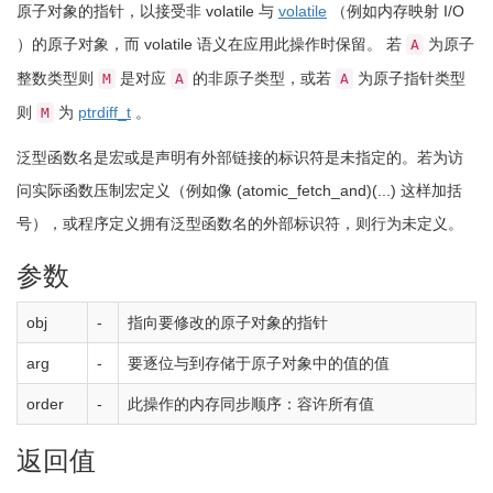
原子对象的指针，以接受非 volatile 与
volatile
（例如内存映射 I/O
）的原子对象，而 volatile 语义在应用此操作时保留。 若
为原子
A
整数类型则
是对应
的非原子类型，或若
为原子指针类型
M
A
A
则
为
ptrdiff_t
。
M
泛型函数名是宏或是声明有外部链接的标识符是未指定的。若为访
问实际函数压制宏定义（例如像
(
atomic_fetch_and
)
(
...
)
这样加括
号），或程序定义拥有泛型函数名的外部标识符，则行为未定义。
参数
obj
-
指向要修改的原子对象的指针
arg
-
要逐位与到存储于原子对象中的值的值
order
-
此操作的内存同步顺序：容许所有值
返回值