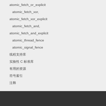
atomic_fetch_or_explicit
atomic_fetch_xor,
atomic_fetch_xor_explicit
atomic_fetch_and,
atomic_fetch_and_explicit
atomic_thread_fence
atomic_signal_fence
线程支持库
实验性 C 标准库
有用的资源
符号索引
注释