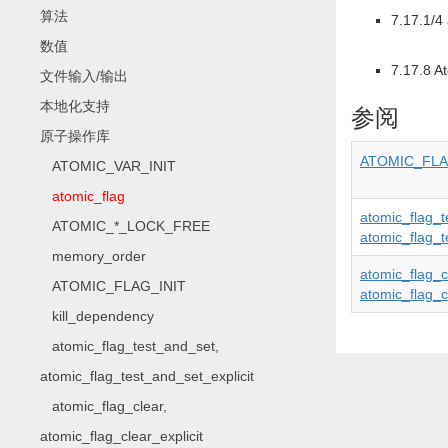
算法
7.17.1/4 
数值
7.17.8 A
文件输入/输出
本地化支持
参阅
原子操作库
ATOMIC_FLA
ATOMIC_VAR_INIT
atomic_flag
atomic_flag_
ATOMIC_*_LOCK_FREE
atomic_flag_t
memory_order
atomic_flag_c
ATOMIC_FLAG_INIT
atomic_flag_cl
kill_dependency
atomic_flag_test_and_set,
atomic_flag_test_and_set_explicit
atomic_flag_clear,
atomic_flag_clear_explicit