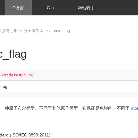
C语言
C++
网站转手
C 参考手册
>
原子操作库
> atomic_flag
c_flag
<stdatomic.h>
flag
;
一种原子布尔类型。不同于其他原子类型，它保证是免锁的。不同于
ato
dard (ISO/IEC 9899:2011):