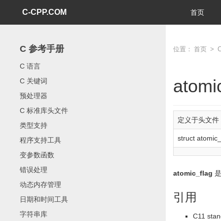
C-CPP.COM
首页
C 参考手册
位置：
首页
>
C 语言
atomi
C 关键词
预处理器
C 标准库头文件
定义于头文件
类型支持
struct
atomic_
程序支持工具
变参数函数
错误处理
atomic_flag
是
动态内存管理
引用
日期和时间工具
字符串库
C11 stan