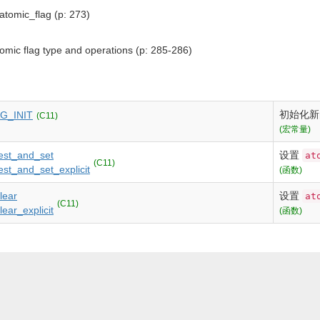
atomic_flag (p: 273)
tomic flag type and operations (p: 285-286)
初始化
G_INIT
(C11)
(宏常量)
test_and_set
设置
at
(C11)
est_and_set_explicit
(函数)
lear
设置
at
(C11)
ear_explicit
(函数)