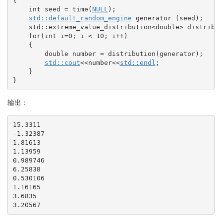
{
int
 seed 
=
 time
(
NULL
)
;
std::
default_random_engine
 generator 
(
seed
)
;
    std
::
extreme_value_distribution
<
double
>
 distribu
for
(
int
 i
=
0
;
 i 
<
10
;
 i
++
)
{
double
 number 
=
 distribution
(
generator
)
;
std::
cout
<<
number
<<
std::
endl
;
}
}
输出：
15.3311

-1.32387

1.81613

1.13959

0.989746

6.25838

0.530106

1.16165

3.6835

3.20567