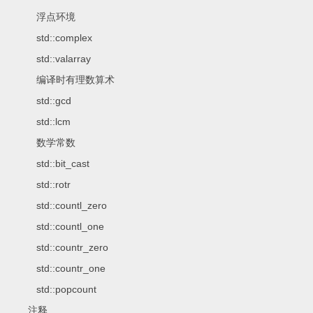
浮点环境
std::complex
std::valarray
编译时有理数算术
std::gcd
std::lcm
数学常数
std::bit_cast
std::rotr
std::countl_zero
std::countl_one
std::countr_zero
std::countr_one
std::popcount
注释