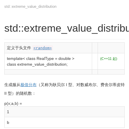
std::extreme_value_distribution
std::extreme_value_distrib
定义于头文件
<random>
template
<
class
RealType
=
double
>
(C++11 起)
class
extreme_value_distribution
;
生成服从
极值分布
（又称为耿贝尔 I 型、对数威布尔、费舍尔蒂皮特
II 型）的随机数：
p(x;a,b) =
1
b