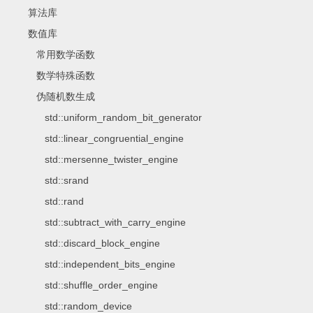
算法库
数值库
常用数学函数
数学特殊函数
伪随机数生成
std::uniform_random_bit_generator
std::linear_congruential_engine
std::mersenne_twister_engine
std::srand
std::rand
std::subtract_with_carry_engine
std::discard_block_engine
std::independent_bits_engine
std::shuffle_order_engine
std::random_device