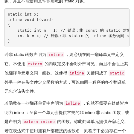
象，并且不能使用文件作用域的 static 对象。
static
int
 x
;
inline
void
 f
(
void
)
{
static
int
 n 
=
1
;
// 错误：非 const 的 static 对象在
int
 k 
=
 x
;
// 错误：非 static 的 inline 函数访问 sta
}
若非 static 函数声明为
，则必须在同一翻译单元中定义
inline
它。不使用
的内联定义不会对外部可见，而且不会阻止其
extern
他翻译单元定义同一函数。这使得
关键词成了
inline
static
外另一种在头文件定义函数的方式，可以由同一程序的多个翻译单
元包含该头文件。
若函数在一些翻译单元中声明为
，它就不需要在处处皆声
inline
明为 inline ：至多一个单元会提供常规的非 inline 非 static 函数，或
是声明为
的函数。称此翻译单元提供
外部定义
。
extern inline
若在表达式中使用拥有外部链接的函数名，则程序中必须存在一个