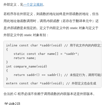
外部定义，见
一个定义规则
。
若程序存在外部定义，则函数的地址始终是外部函数的地址，但当
用此地址做函数调用时，调用
内联函数
（若存在于翻译单元中）还
是
外部函数
是未指定的。定义于内联定义中的 static 对象与定义于
外部定义中的 static 对象有别：
inline
const
char
*
saddr
(
void
)
// 用于此文件内的内联定义
{
static
const
char
 name
[
]
=
"saddr"
;
return
 name
;
}
int
 compare_name
(
void
)
{
return
 saddr
(
)
==
 saddr
(
)
;
// 未指定行为，调用可能是
}
extern
const
char
*
saddr
(
void
)
;
// 外部定义也会生成
合法的 C 程序必须不依赖于调用函数的内联版本还是外部版本。
关键词