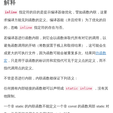
解释
指定符的目的是提示编译器做优化，譬如函数内联，这要
inline
求编译方能见到函数的定义。编译器能（并且经常）为了优化的目
的，忽略
指定符的存在与否。
inline
若编译器进行函数内联，则它会以函数体取代所有对它的调用，以
避免函数调用的开销（将数据置于栈上和取得结果），这可能会生
成更大的可执行文件，因为函数可能会被重复多次。结果同
仿函数
宏
，只是用于该函数的标识符和宏指代可见于定义点的定义，而不
指代调用点的定义。
不管是否进行内联，内联函数都保证下列语义：
任何拥有内部链接的函数都可以声明成
，没有其
static inline
他限制。
一个非 static 的内联函数不能定义一个非 const 的函数局部 static 对