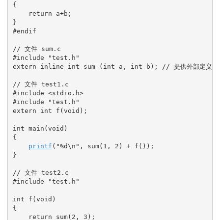
{
return
 a
+
b
;
}
#endif
// 文件 sum.c
#include "test.h"
extern
inline
int
 sum 
(
int
 a, 
int
 b
)
;
// 提供外部定义
// 文件 test1.c
#include <stdio.h>
#include "test.h"
extern
int
 f
(
void
)
;
int
 main
(
void
)
{
printf
(
"%d
\n
"
, sum
(
1
, 
2
)
+
 f
(
)
)
;
}
// 文件 test2.c
#include "test.h"
int
 f
(
void
)
{
return
 sum
(
2
, 
3
)
;