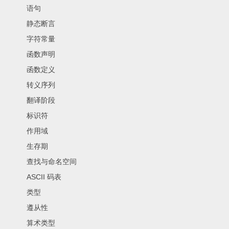
语句
静态断言
字符常量
函数声明
函数定义
转义序列
翻译阶段
标识符
作用域
生存期
查找与命名空间
ASCII 码表
类型
遵从性
算术类型