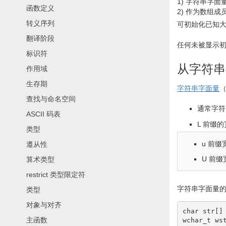
1)
字符串字面
函数定义
2)
作为数组成
转义序列
可初始化已知
翻译阶段
任何未被显示
标识符
从字符串
作用域
生存期
字符串字面量
查找与命名空间
通常字符
ASCII 码表
L 前缀
类型
u 前
遵从性
U 前
算术类型
restrict 类型限定符
字符串字面量的
类型
对象与对齐
char
 str
[
]
主函数
wchar_t
 ws