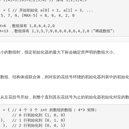
]
=
{
// 开始初始化 a[0] = 1, a[1] = 3, ...
 
5
, 
7
, 
9
, 
[
MAX
-
5
]
=
8
, 
6
, 
4
, 
2
, 
0
X=6 ，数组保有 1,8,6,4,2,0
X=13 ，数组保有 1,3,5,7,9,0,0,0,8,6,4,2,0（“稀疏数组”）
大小的数组时，指定初始化器的最大下标会确定所声明的数组大小。
是数组、结构体或联合体，则对应的花括号环绕的初始化器列表中的初始
器从左花括号开始，则整个直到其右花括号为止的初始化器初始化对应的
]
=
{
// 4 个 3 个 int 的数组的数组（ 4*3 矩阵）
      
// 0 行初始化到 {1, 0, 0}
}
,   
// 1 行初始化到 {0, 1, 0}
1
}
,  
// 2 行初始化到 {0, 0, 1}