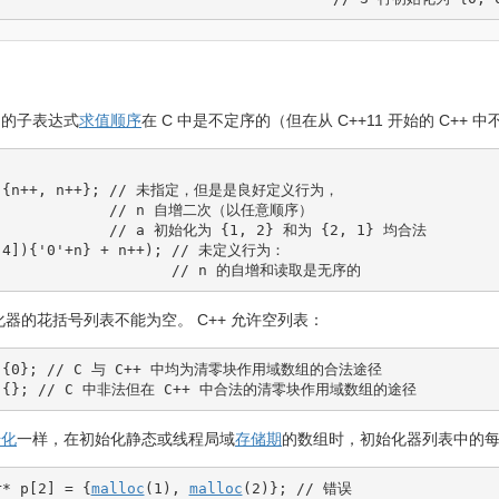
中的子表达式
求值顺序
在 C 中是不定序的（但在从 C++11 开始的 C++ 
{
n
++
, n
++
}
;
// 未指定，但是是良好定义行为，
// n 自增二次（以任意顺序） 
// a 初始化为 {1, 2} 和为 {2, 1} 均合法
[
4
]
)
{
'0'
+
n
}
+
 n
++
)
;
// 未定义行为：
// n 的自增和读取是无序的
化器的花括号列表不能为空。 C++ 允许空列表：
{
0
}
;
// C 与 C++ 中均为清零块作用域数组的合法途径
{
}
;
// C 中非法但在 C++ 中合法的清零块作用域数组的途径
始化
一样，在初始化静态或线程局域
存储期
的数组时，初始化器列表中的
r
*
 p
[
2
]
=
{
malloc
(
1
)
, 
malloc
(
2
)
}
;
// 错误