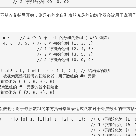
// 3 行初始化到 {0, 0, 0}
器不从左花括号开始，则只有的来自列表的充足的初始化器会被用于说明
]
=
{
// 4 个 3 个 int 的数组的数组（ 4*3 矩阵）
, 
4
, 
6
, 
3
, 
5
, 
7
// 0 行初始化到 {1, 3, 5}
// 1 行初始化到 {2, 4, 6}
// 2 行初始化到 {3, 5, 7}
// 3 行初始化到 {0, 0, 0}
nt
 a
[
3
]
, b
;
}
 w
[
]
=
{
{
1
}
, 
2
}
;
// 结构体的数组
1 } 被视为完整花括号的初始化器，用于数组的 #0 元素
初始化为 { {1, 0, 0}, 0}
被视为数组的 #1 元素的首个初始化
初始化为 { {2, 0, 0}, 0}
以嵌套；对于嵌套数组的带方括号常量表达式跟在对于外层数组的带方括
3
]
=
{
[
0
]
[
0
]
=
1
, 
[
1
]
[
1
]
=
1
, 
[
2
]
[
0
]
=
1
}
;
// 0 行初始化为 {1, 0
// 1 行初始化为 {0, 1
// 2 行初始化为 {1, 0
// 3 行初始化为 {0, 0