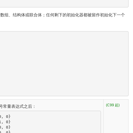
子数组、结构体或联合体；任何剩下的初始化器都被留作初始化下一个
(C99 起)
号常量表达式之后：
, 0}
, 0}
, 0}
, 0}