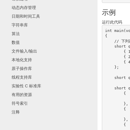
动态内存管理
示例
日期和时间工具
运行此代码
字符串库
int
 main
(
v
算法
{
// 下
数值
short
 
文件输入/输出
{
{
本地化支持
{
}
;
原子操作库
线程支持库
short
 
实验性 C 标准库
short
 
{
有用的资源
符号索引
}
,

{
注释
}
,

{