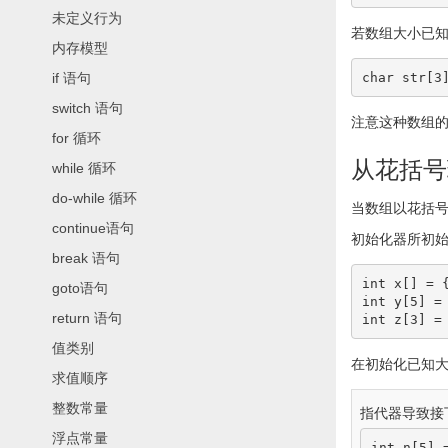
未定义行为
若数组大小已
内存模型
char
 str
[
3
if 语句
switch 语句
注意这种数组
for 循环
从花括号
while 循环
do-while 循环
当数组以花括
continue语句
初始化器所初
break 语句
int
 x
[
]
=
goto语句
int
 y
[
5
]
=
return 语句
int
 z
[
3
]
=
值类别
在初始化已知
求值顺序
整数常量
指代器导致接
浮点常量
int
 n
[
5
]