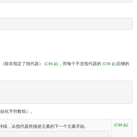
素
（除非指定了指代器）
，而每个
不含指代器的
后继的
(C99 起)
(C99 起)
初始化字符数组）。
(C99 起)
持续，从指代器所描述元素的下一个元素开始。