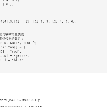
{
6
}
,

q4
[
4
]
[
3
]
[
2
]
=
{
1
, 
[
1
]
=
2
, 
3
, 
[
2
]
=
4
, 
5
, 
6
}
;
标能与枚举常量关联
用带指代器的数组：
 RED, GREEN, BLUE 
}
;
char
*
nm
[
]
=
{
ED
]
=
"red"
,

REEN
]
=
"green"
,

LUE
]
=
"blue"
,

dard (ISO/IEC 9899:2011):