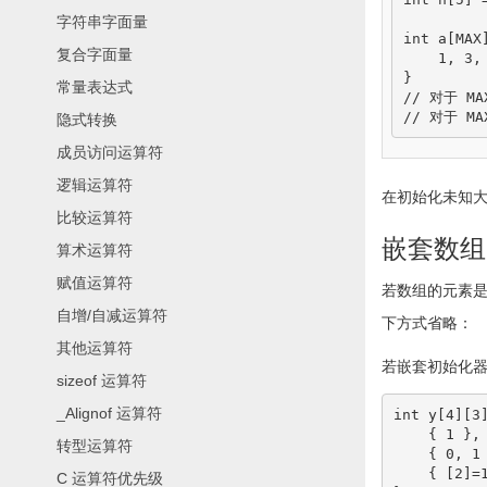
字符串字面量
int
 a
[
MAX
复合字面量
1
, 
3
,
}
常量表达式
// 对于 MA
// 对于 MA
隐式转换
成员访问运算符
逻辑运算符
在初始化未知
比较运算符
嵌套数组
算术运算符
赋值运算符
若数组的元素
自增/自减运算符
下方式省略：
其他运算符
若嵌套初始化
sizeof 运算符
_Alignof 运算符
int
 y
[
4
]
[
3
{
1
}
,
转型运算符
{
0
, 
1
{
[
2
]
=
C 运算符优先级