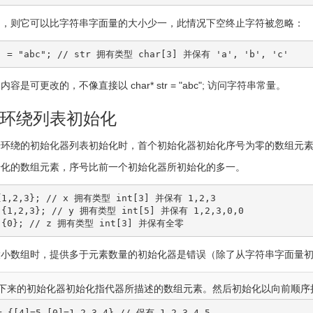
知，则它可以比字符串字面量的大小少一，此情况下空终止字符被忽略：
]
=
"abc"
;
// str 拥有类型 char[3] 并保有 'a', 'b', 'c'
的内容是可更改的，不像直接以
char
*
str
=
"abc"
;
访问字符串常量。
环绕列表初始化
号环绕的初始化器列表初始化时，首个初始化器初始化序号为零的数组元
始化的数组元素，序号比前一个初始化器所初始化的多一。
{
1
,
2
,
3
}
;
// x 拥有类型 int[3] 并保有 1,2,3
{
1
,
2
,
3
}
;
// y 拥有类型 int[5] 并保有 1,2,3,0,0
{
0
}
;
// z 拥有类型 int[3] 并保有全零
大小数组时，提供多于元素数量的初始化器是错误（除了从字符串字面量
下来的初始化器初始化指代器所描述的数组元素。然后初始化以向前顺序
=
{
[
4
]
=
5
,
[
0
]
=
1
,
2
,
3
,
4
}
// 保有 1,2,3,4,5