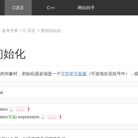
C语言
C++
网站转手
C 参考手册
>
C 语言
> 数组初始化
初始化
型的对象时，初始化器必须是一个
字符串字面量
（可选地在花括号中），
al
sion
,
...
}
ator
expression
,
...
}
(可选)