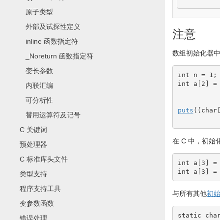
原子类型
外部及试探性定义
注意
inline 函数指定符
数组初始化器
_Noreturn 函数指定符
变长参数
int
 n 
=
1
;
int
 a
[
2
]
=
内联汇编
可分析性
puts
(
(
char
替用运算符及记号
C 关键词
在 C 中，初始
预处理器
C 标准库头文件
int
 a
[
3
]
=
int
 a
[
3
]
=
类型支持
程序支持工具
与所有其他
初
变参数函数
static
cha
错误处理