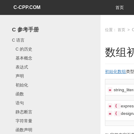
C-CPP.COM
首页
C 参考手册
位置：
首页
>
C 语言
数组
C 的历史
基本概念
表达式
初始化
数组
类
声明
初始化
string_liter
=
函数
语句
expres
=
{
静态断言
design
=
{
字符常量
函数声明