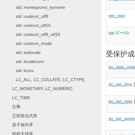
std::moneypunct_byname
get_year
std::codecvt_utf8
std::codecvt_utf16
get
(C++11)
std::codecvt_utf8_utf16
std::codecvt_mode
受保护成
std::setlocale
std::localeconv
do_date_orde
std::lconv
LC_ALL, LC_COLLATE, LC_CTYPE,
do_get_time
LC_MONETARY, LC_NUMERIC,
LC_TIME
do_get_date
注释
正则表达式库
do_get_week
原子操作库
线程支持库