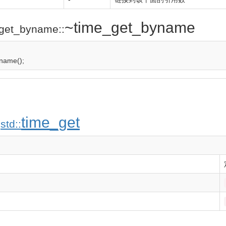
~time_get_byname
_get_byname::
yname
(
)
;
自
time_get
std::