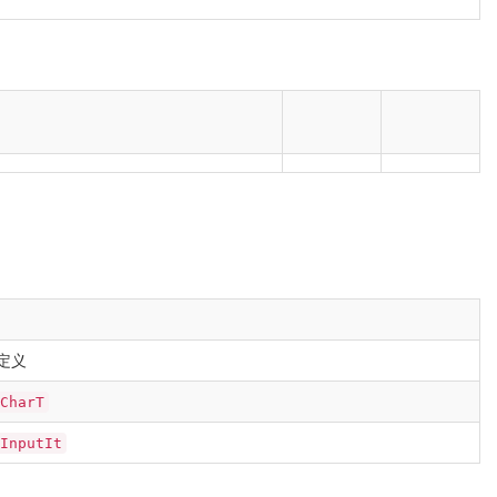
定义
CharT
InputIt