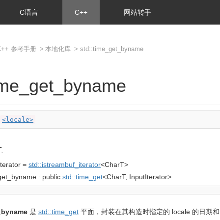
C语言
C++
网站转手
C++ 参考手册
>
本地化库
> std::time_get_byname
time_get_byname
<locale>
,
terator
=
std::
istreambuf_iterator
<
CharT
>
get_byname
:
public
std::
time_get
<
CharT, InputIterator
>
t_byname
是
std::time_get
平面，封装在其构造时指定的 locale 的日