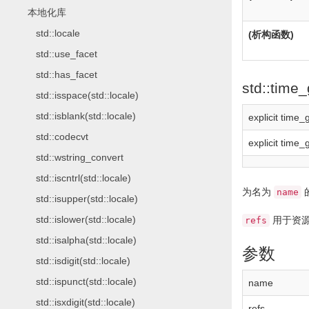
本地化库
std::locale
(析构函数)
std::use_facet
std::has_facet
std::time
std::isspace(std::locale)
std::isblank(std::locale)
explicit
time_
std::codecvt
explicit
time_
std::wstring_convert
std::iscntrl(std::locale)
为名为
name
std::isupper(std::locale)
std::islower(std::locale)
用于资
refs
std::isalpha(std::locale)
参数
std::isdigit(std::locale)
std::ispunct(std::locale)
name
std::isxdigit(std::locale)
refs