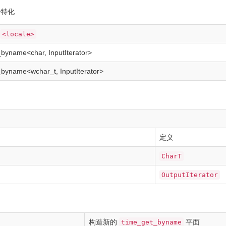
个特化
<locale>
_byname
<
char
, InputIterator
>
_byname
<
wchar_t
, InputIterator
>
定义
CharT
OutputIterator
构造新的
平面
time_get_byname