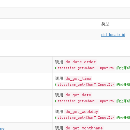
类型
std::locale::id
调用
do_date_order
(
的公开成
std::time_get<CharT,InputIt>
调用
do_get_time
(
的公开成
std::time_get<CharT,InputIt>
调用
do_get_date
(
的公开成
std::time_get<CharT,InputIt>
调用
do_get_weekday
(
的公开成
std::time_get<CharT,InputIt>
调用
do_get_monthname
me