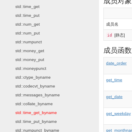
成员对象
std::time_get
std::time_put
std::num_get
成员名
std::num_put
[静态]
id
std::numpunct
成员函数
std::money_get
std::money_put
date_order
std::moneypunct
std::ctype_byname
get_time
std::codecvt_byname
std::messages_byname
get_date
std::collate_byname
std::time_get_byname
get_weekday
std::time_put_byname
std::numpunct_byname
get_monthna