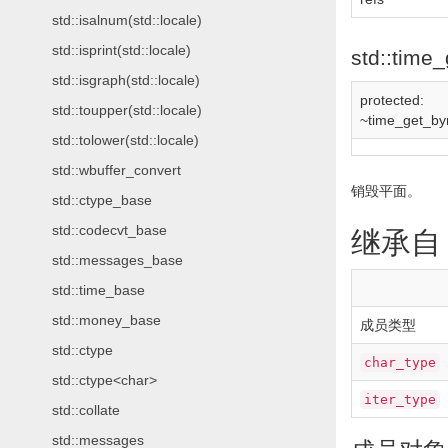
std::isalnum(std::locale)
std::isprint(std::locale)
std::time
std::isgraph(std::locale)
protected
:
std::toupper(std::locale)
~time_get_b
std::tolower(std::locale)
std::wbuffer_convert
销毁平面。
std::ctype_base
std::codecvt_base
继承
std::messages_base
std::time_base
std::money_base
成员类型
std::ctype
char_type
std::ctype<char>
iter_type
std::collate
std::messages