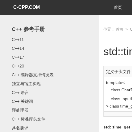
C-CPP.COM
首页
C++ 参考手册
位置：
首页
>
C++11
std::
C++14
C++17
C++20
定义于头文件
C++ 编译器支持情况表
template
<
独立与宿主实现
class
CharT
C++ 语言
class
InputI
C++ 关键词
>
class
time_
预处理器
C++ 标准库头文件
std::time_ge
具名要求