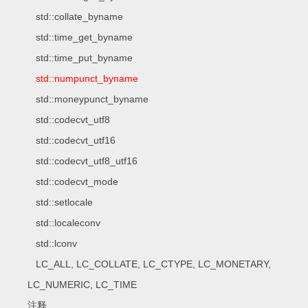
std::collate_byname
std::time_get_byname
std::time_put_byname
std::numpunct_byname
std::moneypunct_byname
std::codecvt_utf8
std::codecvt_utf16
std::codecvt_utf8_utf16
std::codecvt_mode
std::setlocale
std::localeconv
std::lconv
LC_ALL, LC_COLLATE, LC_CTYPE, LC_MONETARY,
LC_NUMERIC, LC_TIME
注释