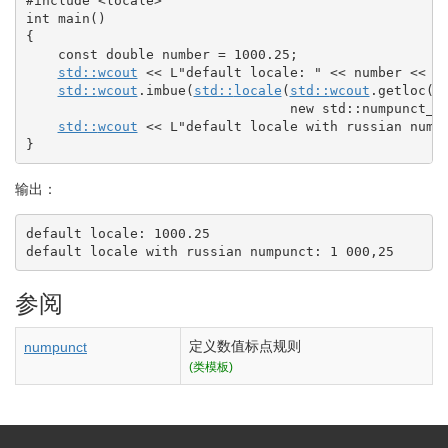
#include <locale>
int
 main
(
)
{
const
double
 number 
=
1000.25
;
std::
wcout
<<
 L
"default locale: "
<<
 number 
<<
 L
std::
wcout
.
imbue
(
std::
locale
(
std::
wcout
.
getloc
(
)
,
                                 new std
::
numpunct_b
std::
wcout
<<
 L
"default locale with russian nump
}
输出：
default locale: 1000.25

default locale with russian numpunct: 1 000,25
参阅
定义数值标点规则
numpunct
(类模板)