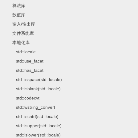
算法库
数值库
输入/输出库
文件系统库
本地化库
std::locale
std::use_facet
std::has_facet
std::isspace(std::locale)
std::isblank(std::locale)
std::codecvt
std::wstring_convert
std::iscntrl(std::locale)
std::isupper(std::locale)
std::islower(std::locale)