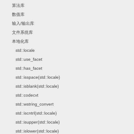
算法库
数值库
输入/输出库
文件系统库
本地化库
std::locale
std::use_facet
std::has_facet
std::isspace(std::locale)
std::isblank(std::locale)
std::codecvt
std::wstring_convert
std::iscntrl(std::locale)
std::isupper(std::locale)
std::islower(std::locale)