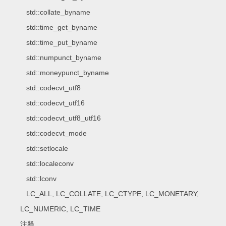
std::collate_byname
std::time_get_byname
std::time_put_byname
std::numpunct_byname
std::moneypunct_byname
std::codecvt_utf8
std::codecvt_utf16
std::codecvt_utf8_utf16
std::codecvt_mode
std::setlocale
std::localeconv
std::lconv
LC_ALL, LC_COLLATE, LC_CTYPE, LC_MONETARY,
LC_NUMERIC, LC_TIME
注释