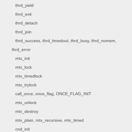
thrd_yield
thrd_exit
thrd_detach
thrd_join
thrd_success, thrd_timedout, thrd_busy, thrd_nomem,
thrd_error
mtx_init
mtx_lock
mtx_timedlock
mtx_trylock
call_once, once_flag, ONCE_FLAG_INIT
mtx_unlock
mtx_destroy
mtx_plain, mtx_recursive, mtx_timed
cnd_init