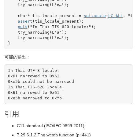
    try_narrowing
(
L
'๛'
)
;
char
*
 tis_locale_present 
=
setlocale
(
LC_ALL
, 
"th
assert
(
tis_locale_present
)
;
puts
(
"In Thai TIS-620 locale:"
)
;
    try_narrowing
(
L
'a'
)
;
    try_narrowing
(
L
'๛'
)
;
}
可能的输出：
In Thai UTF-8 locale:

0x61 narrowed to 0x61

0xe5b could not be narrowed

In Thai TIS-620 locale:

0x61 narrowed to 0x61

0xe5b narrowed to 0xfb
引用
C11 standard (ISO/IEC 9899:2011):
7.29.6.1.2 The wctob function (p: 441)