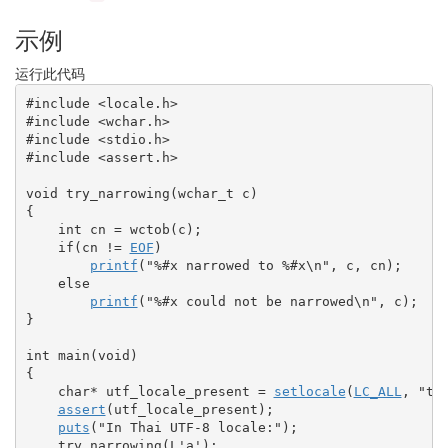
示例
运行此代码
#include <locale.h>
#include <wchar.h>
#include <stdio.h>
#include <assert.h>
void
 try_narrowing
(
wchar_t
 c
)
{
int
 cn 
=
 wctob
(
c
)
;
if
(
cn 
!
=
EOF
)
printf
(
"%#x narrowed to %#x
\n
"
, c, cn
)
;
else
printf
(
"%#x could not be narrowed
\n
"
, c
)
;
}
int
 main
(
void
)
{
char
*
 utf_locale_present 
=
setlocale
(
LC_ALL
, 
"th
assert
(
utf_locale_present
)
;
puts
(
"In Thai UTF-8 locale:"
)
;
    try_narrowing
(
L
'a'
)
;