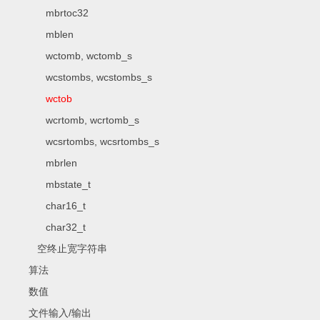
mbrtoc32
mblen
wctomb, wctomb_s
wcstombs, wcstombs_s
wctob
wcrtomb, wcrtomb_s
wcsrtombs, wcsrtombs_s
mbrlen
mbstate_t
char16_t
char32_t
空终止宽字符串
算法
数值
文件输入/输出