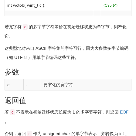
int
wctob
(
wint_t c
)
;
(C95 起)
若宽字符
的多字节字符等价在初始迁移状态为单字节，则窄化
c
它。
这典型地对来自 ASCII 字符集的字符可行，因为大多数多字节编码
（如 UTF-8 ）用单字节编码这些字符。
参数
c
-
要窄化的宽字符
返回值
若
不表示在初始迁移状态长度为
1
的多字节字符，则返回
EOF
c
。
否则，返回
作为
unsigned
char
的单字节表示，并转换为
int
。
c