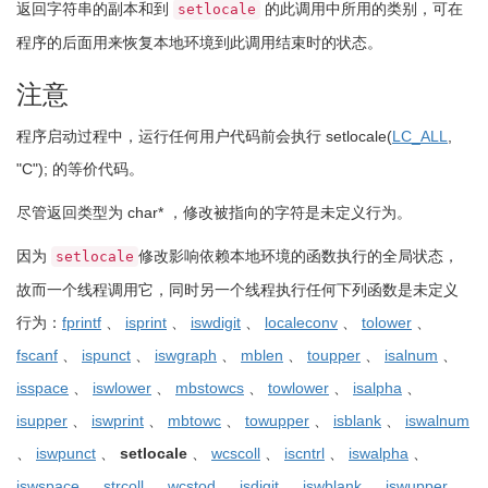
返回字符串的副本和到
的此调用中所用的类别，可在
setlocale
程序的后面用来恢复本地环境到此调用结束时的状态。
注意
程序启动过程中，运行任何用户代码前会执行
setlocale
(
LC_ALL
,
"C"
)
;
的等价代码。
尽管返回类型为
char
*
，修改被指向的字符是未定义行为。
因为
修改影响依赖本地环境的函数执行的全局状态，
setlocale
故而一个线程调用它，同时另一个线程执行任何下列函数是未定义
行为：
fprintf
、
isprint
、
iswdigit
、
localeconv
、
tolower
、
fscanf
、
ispunct
、
iswgraph
、
mblen
、
toupper
、
isalnum
、
isspace
、
iswlower
、
mbstowcs
、
towlower
、
isalpha
、
isupper
、
iswprint
、
mbtowc
、
towupper
、
isblank
、
iswalnum
、
iswpunct
、
setlocale
、
wcscoll
、
iscntrl
、
iswalpha
、
iswspace
、
strcoll
、
wcstod
、
isdigit
、
iswblank
、
iswupper
、