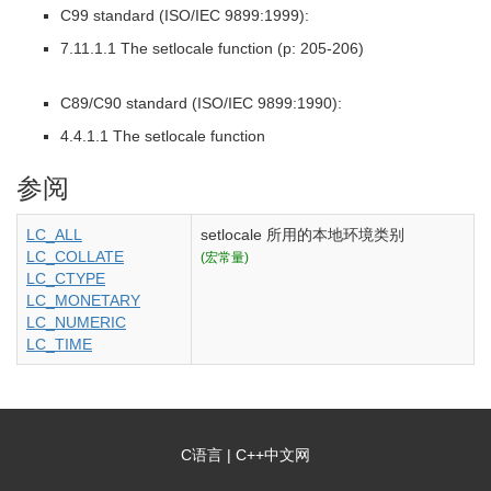
C99 standard (ISO/IEC 9899:1999):
7.11.1.1 The setlocale function (p: 205-206)
C89/C90 standard (ISO/IEC 9899:1990):
4.4.1.1 The setlocale function
参阅
LC_ALL
setlocale
所用的本地环境类别
LC_COLLATE
(宏常量)
LC_CTYPE
LC_MONETARY
LC_NUMERIC
LC_TIME
C语言
|
C++中文网