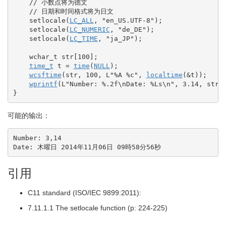
// 小数点将为德文
// 日期和时间格式将为日文
    setlocale
(
LC_ALL
, 
"en_US.UTF-8"
)
;
    setlocale
(
LC_NUMERIC
, 
"de_DE"
)
;
    setlocale
(
LC_TIME
, 
"ja_JP"
)
;
wchar_t
 str
[
100
]
;
time_t
 t 
=
time
(
NULL
)
;
wcsftime
(
str, 
100
, L
"%A %c"
, 
localtime
(
&
t
)
)
;
wprintf
(
L
"Number: %.2f
\n
Date: %Ls
\n
"
, 
3.14
, str
)
}
可能的输出：
Number: 3,14

Date: 木曜日 2014年11月06日 09時58分56秒
引用
C11 standard (ISO/IEC 9899:2011):
7.11.1.1 The setlocale function (p: 224-225)