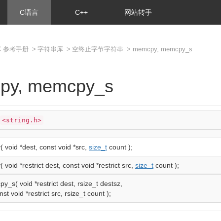
C语言
C++
网站转手
C 参考手册
>
字符串库
>
空终止字节字符串
> memcpy, memcpy_s
py, memcpy_s
<string.h>
y
(
void
*
dest,
const
void
*
src,
size_t
count
)
;
y
(
void
*
restrict
dest,
const
void
*
restrict
src,
size_t
count
)
;
cpy_s
(
void
*
restrict
dest, rsize_t destsz,
nst
void
*
restrict
src, rsize_t count
)
;