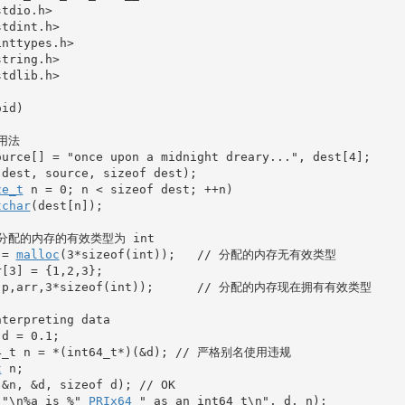
stdio.h>
stdint.h>
inttypes.h>
string.h>
stdlib.h>
oid
)
用法
ource
[
]
=
"once upon a midnight dreary..."
, dest
[
4
]
;
(
dest, source, 
sizeof
 dest
)
;
ze_t
 n 
=
0
;
 n 
<
sizeof
 dest
;
++
n
)
tchar
(
dest
[
n
]
)
;
置分配的内存的有效类型为 int
 
=
malloc
(
3
*
sizeof
(
int
)
)
;
// 分配的内存无有效类型
r
[
3
]
=
{
1
,
2
,
3
}
;
(
p,arr,
3
*
sizeof
(
int
)
)
;
// 分配的内存现在拥有有效类型
nterpreting data
 d 
=
0.1
;
64_t n = *(int64_t*)(&d); // 严格别名使用违规
t
 n
;
(
&
n, 
&
d, 
sizeof
 d
)
;
// OK
(
"
\n
%a is %"
PRIx64
" as an int64_t
\n
"
, d, n
)
;