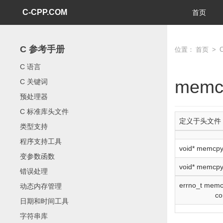
C-CPP.COM
首页
C 参考手册
位置：
首页
>
C 语言
memc
C 关键词
预处理器
C 标准库头文件
定义于头文件
类型支持
程序支持工具
void
*
memcp
变参数函数
void
*
memcp
错误处理
errno_t mem
动态内存管理
co
日期和时间工具
字符串库