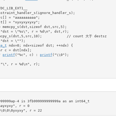
TDC_LIB_EXT1__
nstraint_handler_s
(
ignore_handler_s
)
;
rc
[
]
=
"aaaaaaaaaa"
;
st
[
]
=
"xyxyxyxyxy"
;
=
 memcpy_s
(
dst,
sizeof
 dst,src,
5
)
;
(
"dst = 
\"
%s
\"
, r = %d
\n
"
, dst,r
)
;
mcpy_s
(
dst,
5
,src,
10
)
;
// count 大于 destsz  
(
"dst = 
\"
"
)
;
ze_t
 ndx
=
0
;
 ndx
<
sizeof
 dst
;
++
ndx
)
{
ar
 c 
=
 dst
[
ndx
]
;
?
printf
(
"%c"
, c
)
:
printf
(
"
\\
0"
)
;
(
"
\"
, r = %d
\n
"
, r
)
;
99999ap-4 is 3fb999999999999a as an int64_t

ayxyxy", r = 0

0\0\0\0yxyxy", r = 22