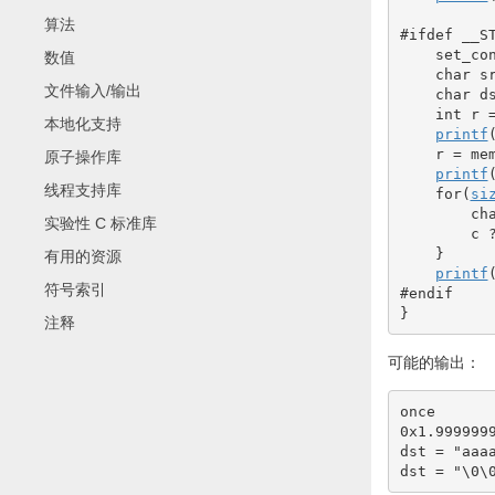
算法
#ifdef __S
    set_co
数值
char
 s
文件输入/输出
char
 d
int
 r 
本地化支持
printf
    r 
=
 me
原子操作库
printf
线程支持库
for
(
si
ch
实验性 C 标准库
        c 
}
有用的资源
printf
符号索引
#endif
}
注释
可能的输出：
once

0x1.9999999
dst = "aaaa
dst = "\0\