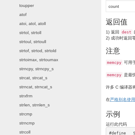
toupper
count
atof
返回值
atoi, atol, atoll
1)
返回
dest
strtol, strtoll
2)
成功时返回
strtoul, strtoull
注意
strtof, strtod, strtold
strtoimax, strtoumax
可用
memcpy
strncpy, strncpy_s
是最
memcpy
strcat, strcat_s
strncat, strncat_s
许多 C 编译
strxfrm
在
严格别名使
strlen, strnlen_s
示例
strcmp
strncmp
运行此代码
strcoll
#define __