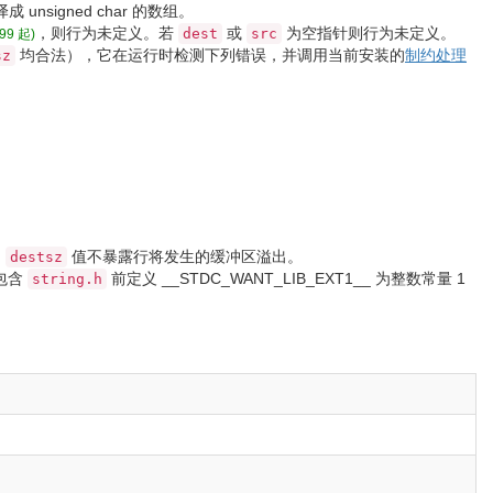
译成
unsigned
char
的数组。
，则行为未定义。若
或
为空指针则行为未定义。
dest
src
99 起)
均合法），它在运行时检测下列错误，并调用当前安装的
制约处理
sz
的
值不暴露行将发生的缓冲区溢出。
destsz
包含
前定义
__STDC_WANT_LIB_EXT1__
为整数常量
1
string.h