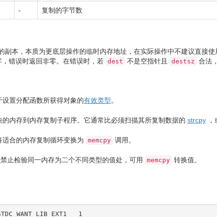
-
复制的字节数
的副本，本质为更底层操作的临时内存地址，在实际操作中不建议直接使用
零，错误时返回非零。在错误时，若
不是空指针且
合法
dest
destsz
于设置分配函数所获得对象的
有效类型
。
快的内存到内存复制子程序。它通常比必须扫描其所复制数据的
strcpy
，
器将适合的内存复制循环变换为
调用。
memcpy
用
禁止检验同一内存为二个不同类型的值处，可用
转换值。
memcpy
STDC_WANT_LIB_EXT1__ 1