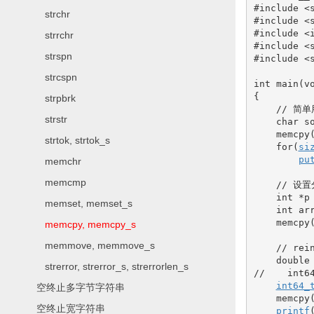
#include <
strchr
#include <
#include <
strrchr
#include <
strspn
#include <
strcspn
int
 main
(
v
{
strpbrk
// 简单
strstr
char
 s
    memcpy
strtok, strtok_s
for
(
si
pu
memchr
memcmp
// 设
int
*
p
memset, memset_s
int
 ar
    memcpy
memcpy, memcpy_s
memmove, memmove_s
// rei
double
strerror, strerror_s, strerrorlen_s
//    int
int64_
空终止多字节字符串
    memcpy
空终止宽字符串
printf