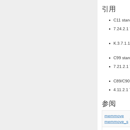
引用
C11 stan
7.24.2.1
K.3.7.1.
C99 stan
7.21.2.1
C89/C90 
4.11.2.1
参阅
memmove
memmove_s