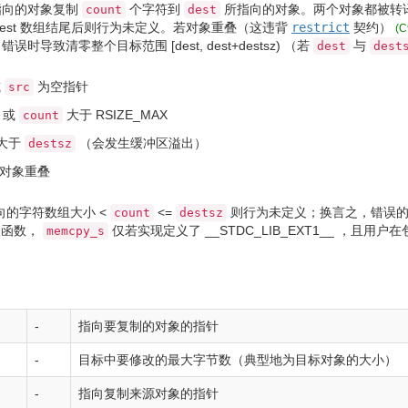
向的对象复制
个字符到
所指向的对象。两个对象都被转
count
dest
dest 数组结尾后则行为未定义。若对象重叠
（这违背
restrict
契约）
(C
错误时导致清零整个目标范围
[
dest, dest
+
destsz
)
（若
与
dest
dest
或
为空指针
src
或
大于
RSIZE_MAX
count
大于
（会发生缓冲区溢出）
destsz
对象重叠
向的字符数组大小 <
<=
则行为未定义；换言之，错误
count
destsz
查函数，
仅若实现定义了
__STDC_LIB_EXT1__
，且用户在
memcpy_s
-
指向要复制的对象的指针
-
目标中要修改的最大字节数（典型地为目标对象的大小）
-
指向复制来源对象的指针