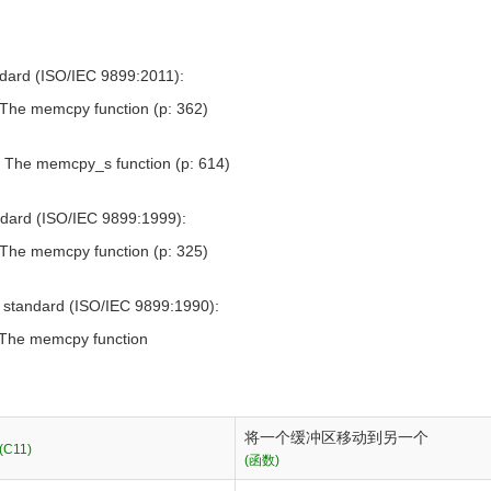
dard (ISO/IEC 9899:2011):
 The memcpy function (p: 362)
1 The memcpy_s function (p: 614)
dard (ISO/IEC 9899:1999):
 The memcpy function (p: 325)
standard (ISO/IEC 9899:1990):
 The memcpy function
将一个缓冲区移动到另一个
(C11)
(函数)