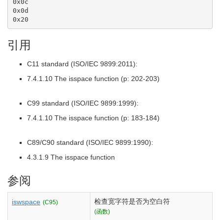
0x0c

0x0d

0x20
引用
C11 standard (ISO/IEC 9899:2011):
7.4.1.10 The isspace function (p: 202-203)
C99 standard (ISO/IEC 9899:1999):
7.4.1.10 The isspace function (p: 183-184)
C89/C90 standard (ISO/IEC 9899:1990):
4.3.1.9 The isspace function
参阅
检查宽字符是否为空白符
iswspace
(C95)
(函数)