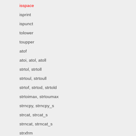
isspace
isprint
ispunct
tolower
toupper
atof
atoi, atol, atoll
strtol, strtoll
strtoul, strtoull
strtof, strtod, strtold
strtoimax, strtoumax
strncpy, strncpy_s
strcat, strcat_s
strncat, strncat_s
strxfrm