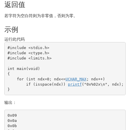
返回值
若字符为空白符则为非零值，否则为零。
示例
运行此代码
#include <stdio.h>
#include <ctype.h>
#include <limits.h>
int
 main
(
void
)
{
for
(
int
 ndx
=
0
;
 ndx
<=
UCHAR_MAX
;
 ndx
++
)
if
(
isspace
(
ndx
)
)
printf
(
"0x%02x
\n
"
, ndx
)
;
}
输出：
0x09

0x0a

0x0b
