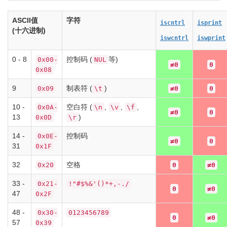
ASCII值
字符
iscntrl
isprint
(十六进制)
iswcntrl
iswprint
0 - 8
控制码 (
等)
0x00-
NUL
≠0
0
0x08
9
制表符 (
)
0x09
\t
≠0
0
10 -
空白符 (
,
,
,
0x0A-
\n
\v
\f
≠0
0
13
)
0x0D
\r
14 -
控制码
0x0E-
≠0
0
31
0x1F
32
空格
0x20
0
≠0
33 -
0x21-
!"#$%&'()*+,-./
0
≠0
47
0x2F
48 -
0x30-
0123456789
0
≠0
57
0x39