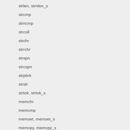
strlen, strnlen_s
strcmp
strncmp
strcoll
strchr
strrchr
strspn
strcspn
strpbrk
strstr
strtok, strtok_s
memchr
memcmp
memset, memset_s
memcpy, memcpy_s