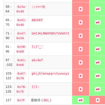
58 -
0x3a-
:;<=>?@
0
≠0
64
0x40
65 -
0x41-
ABCDEF
0
≠0
70
0x46
71 -
0x47-
GHIJKLMNOPQRSTUVWXYZ
0
≠0
90
0x5A
91 -
0x5B-
[\]^_`
0
≠0
96
0x60
97
0x61-
abcdef
0
≠0
-102
0x66
103-
0x67-
ghijklmnopqrstuvwxyz
0
≠0
122
0x7A
123-
0x7B-
{|}~
0
≠0
126
0x7E
127
退格符 (
)
0x7F
DEL
≠0
0