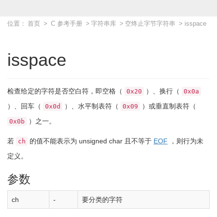
位置：
首页
>
C 参考手册
>
字符串库
>
空终止字节字符串
> isspace
isspace
检查给定的字符是否空白符，即空格（
）、换行（
0x20
0x0a
）、回车（
）、水平制表符（
）或垂直制表符（
0x0d
0x09
）之一。
0x0b
若
的值不能表示为
unsigned
char
且不等于
EOF
，则行为未
ch
定义。
参数
ch
-
要分类的字符