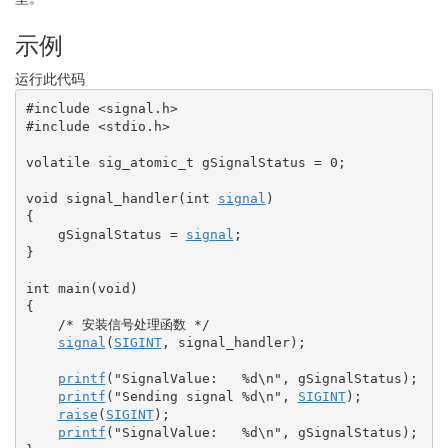
示例
运行此代码
#include <signal.h>
#include <stdio.h>
volatile
 sig_atomic_t gSignalStatus 
=
0
;
void
 signal_handler
(
int
signal
)
{
    gSignalStatus 
=
signal
;
}
int
 main
(
void
)
{
/* 安装信号处理函数 */
signal
(
SIGINT
, signal_handler
)
;
printf
(
"SignalValue:   %d
\n
"
, gSignalStatus
)
;
printf
(
"Sending signal %d
\n
"
, 
SIGINT
)
;
raise
(
SIGINT
)
;
printf
(
"SignalValue:   %d
\n
"
, gSignalStatus
)
;