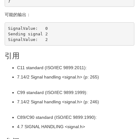
}
可能的输出：
SignalValue:   0

Sending signal 2

SignalValue:   2
引用
C11 standard (ISO/IEC 9899:2011):
7.14/2 Signal handling <signal.h> (p: 265)
C99 standard (ISO/IEC 9899:1999):
7.14/2 Signal handling <signal.h> (p: 246)
C89/C90 standard (ISO/IEC 9899:1990):
4.7 SIGNAL HANDLING <signal.h>