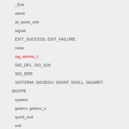
_Exit
atexit
at_quick_exit
signal
EXIT_SUCCESS, EXIT_FAILURE
raise
sig_atomic_t
SIG_DFL, SIG_IGN
SIG_ERR
SIGTERM, SIGSEGV, SIGINT, SIGILL, SIGABRT,
SIGFPE
system
getenv, getenv_s
quick_exit
exit