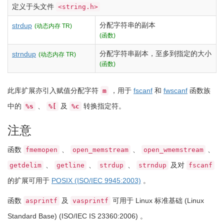
定义于头文件
<string.h>
分配字符串的副本
strdup
(动态内存 TR)
(函数)
分配字符串副本，至多到指定的大小
strndup
(动态内存 TR)
(函数)
此库扩展亦引入赋值分配字符
，用于
fscanf
和
fwscanf
函数族
m
中的
、
及
转换指定符。
%s
%[
%c
注意
函数
、
、
、
fmemopen
open_memstream
open_wmemstream
、
、
、
及对
getdelim
getline
strdup
strndup
fscanf
的扩展可用于
POSIX (ISO/IEC 9945:2003)
。
函数
及
可用于 Linux 标准基础 (Linux
asprintf
vasprintf
Standard Base) (ISO/IEC IS 23360:2006) 。