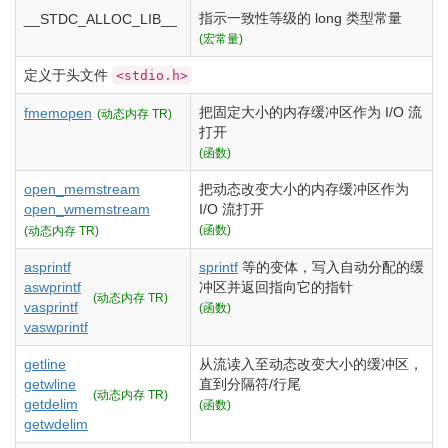
指示一致性等级的
long
类型常量
__STDC_ALLOC_LIB__
(宏常量)
定义于头文件
<stdio.h>
把固定大小的内存缓冲区作为 I/O 流
fmemopen
(动态内存 TR)
打开
(函数)
open_memstream
把动态改变大小的内存缓冲区作为
open_wmemstream
I/O 流打开
(函数)
(动态内存 TR)
asprintf
sprintf
等的变体，写入自动分配的缓
aswprintf
冲区并返回指向它的指针
(动态内存 TR)
vasprintf
(函数)
vaswprintf
getline
从流读入至动态改变大小的缓冲区，
getwline
直到分隔符/行尾
(动态内存 TR)
getdelim
(函数)
getwdelim