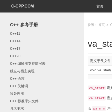
C-CPP.COM
首页
C++ 参考手册
位置：
首页
>
C++11
va_sta
C++14
C++17
C++20
定义于头文件
C++ 编译器支持情况表
void
va_start
(
独立与宿主实现
C++ 语言
C++ 关键词
宏
va_start
预处理器
应
va_start
C++ 标准库头文件
若
声
具名要求
parm_n