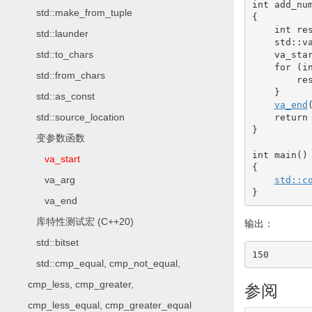
int
 add_nu
std::make_from_tuple
{
int
 re
std::launder
    std
::
v
std::to_chars
    va_sta
for
(
i
std::from_chars
        re
}
std::as_const
va_end
std::source_location
return
}
变参数函数
int
 main
(
)
va_start
{
va_arg
std::
c
}
va_end
库特性测试宏 (C++20)
输出：
std::bitset
150
std::cmp_equal, cmp_not_equal,
cmp_less, cmp_greater,
参阅
cmp_less_equal, cmp_greater_equal