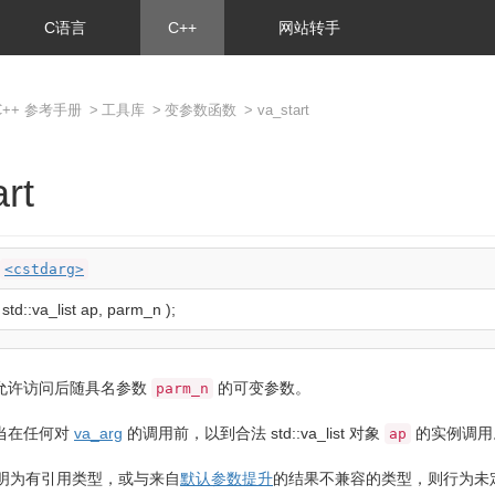
C语言
C++
网站转手
C++ 参考手册
>
工具库
>
变参数函数
> va_start
rt
<cstdarg>
std
::
va_list
ap, parm_n
)
;
允许访问后随具名参数
的可变参数。
parm_n
当在任何对
va_arg
的调用前，以到合法
std::va_list
对象
的实例调用
ap
明为有引用类型，或与来自
默认参数提升
的结果不兼容的类型，则行为未