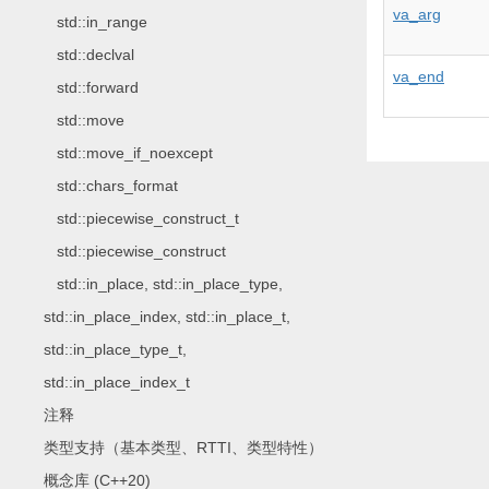
va_arg
std::in_range
std::declval
va_end
std::forward
std::move
std::move_if_noexcept
std::chars_format
std::piecewise_construct_t
std::piecewise_construct
std::in_place, std::in_place_type,
std::in_place_index, std::in_place_t,
std::in_place_type_t,
std::in_place_index_t
注释
类型支持（基本类型、RTTI、类型特性）
概念库 (C++20)