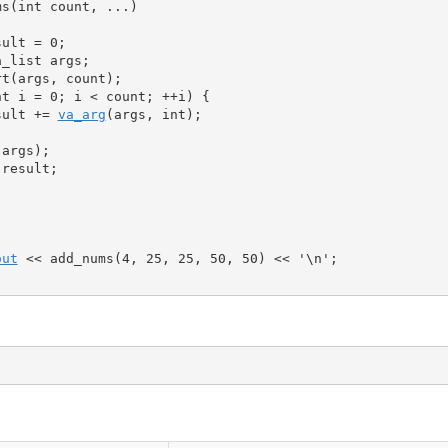
ms
(
int
 count, ...
)
sult 
=
0
;
a_list
 args
;
rt
(
args, count
)
;
nt
 i 
=
0
;
 i 
<
 count
;
++
i
)
{
sult 
+
=
va_arg
(
args, 
int
)
;
(
args
)
;
 result
;
out
<<
 add_nums
(
4
, 
25
, 
25
, 
50
, 
50
)
<<
'
\n
'
;