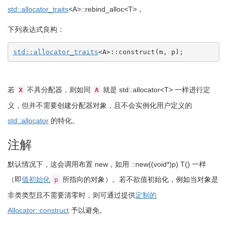
std::
allocator_traits
<
A
>
::
rebind_alloc
<
T
>
，
下列表达式良构：
std::
allocator_traits
<
A
>
::
construct
(
m, p
)
;
若
不具分配器，则如同
就是
std::allocator<T>
一样进行定
X
A
义，但并不需要创建分配器对象，且不会实例化用户定义的
std::allocator
的特化。
注解
默认情况下，这会调用布置 new，如用
::
new
(
(
void
*
)
p
)
T
(
)
一样
（即
值初始化
所指向的对象）。若不欲值初始化，例如当对象是
p
非类类型且不需要清零时，则可通过提供
定制的
Allocator::construct
予以避免。