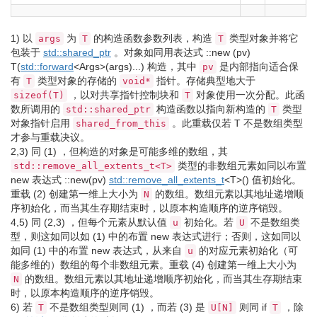
1)
以
为
的构造函数参数列表，构造
类型对象并将它
args
T
T
包装于
std::shared_ptr
。对象如同用表达式
::
new
(
pv
)
T
(
std::
forward
<
Args
>
(
args
)
...
)
构造，其中
是内部指向适合保
pv
有
类型对象的存储的
指针。存储典型地大于
T
void*
，以对共享指针控制块和
对象使用一次分配。此函
sizeof(T)
T
数所调用的
构造函数以指向新构造的
类型
std::shared_ptr
T
对象指针启用
。此重载仅若 T 不是数组类型
shared_from_this
才参与重载决议。
2,3)
同
(1)
，但构造的对象是可能多维的数组，其
类型的非数组元素如同以布置
std::remove_all_extents_t<T>
new 表达式
::
new
(
pv
)
std::
remove_all_extents_t
<
T
>
(
)
值初始化。
重载
(2)
创建第一维上大小为
的数组。数组元素以其地址递增顺
N
序初始化，而当其生存期结束时，以原本构造顺序的逆序销毁。
4,5)
同
(2,3)
，但每个元素从默认值
初始化。若
不是数组类
u
U
型，则这如同以如
(1)
中的布置 new 表达式进行；否则，这如同以
如同
(1)
中的布置 new 表达式，从来自
的对应元素初始化（可
u
能多维的）数组的每个非数组元素。重载
(4)
创建第一维上大小为
的数组。数组元素以其地址递增顺序初始化，而当其生存期结束
N
时，以原本构造顺序的逆序销毁。
6)
若
不是数组类型则同
(1)
，而若
(3)
是
则同 if
，除
T
U[N]
T