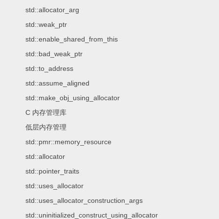
std::allocator_arg
std::weak_ptr
std::enable_shared_from_this
std::bad_weak_ptr
std::to_address
std::assume_aligned
std::make_obj_using_allocator
C 内存管理库
低层内存管理
std::pmr::memory_resource
std::allocator
std::pointer_traits
std::uses_allocator
std::uses_allocator_construction_args
std::uninitialized_construct_using_allocator