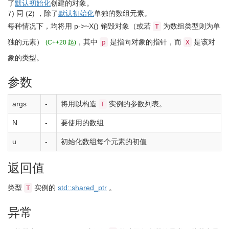
了
默认初始化
创建的对象。
7)
同
(2)
，除了
默认初始化
单独的数组元素。
每种情况下，均将用
p
-
>
~X
(
)
销毁对象
（或若
为数组类型则为单
T
独的元素）
，其中
是指向对象的指针，而
是该对
p
X
(C++20 起)
象的类型。
参数
args
-
将用以构造
实例的参数列表。
T
N
-
要使用的数组
u
-
初始化数组每个元素的初值
返回值
类型
实例的
std::shared_ptr
。
T
异常