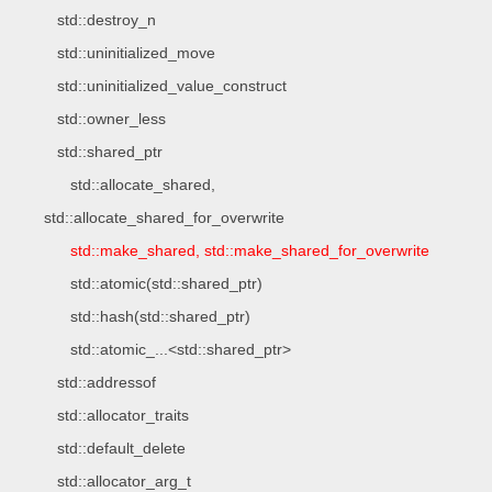
std::destroy_n
std::uninitialized_move
std::uninitialized_value_construct
std::owner_less
std::shared_ptr
std::allocate_shared,
std::allocate_shared_for_overwrite
std::make_shared, std::make_shared_for_overwrite
std::atomic(std::shared_ptr)
std::hash(std::shared_ptr)
std::atomic_...<std::shared_ptr>
std::addressof
std::allocator_traits
std::default_delete
std::allocator_arg_t