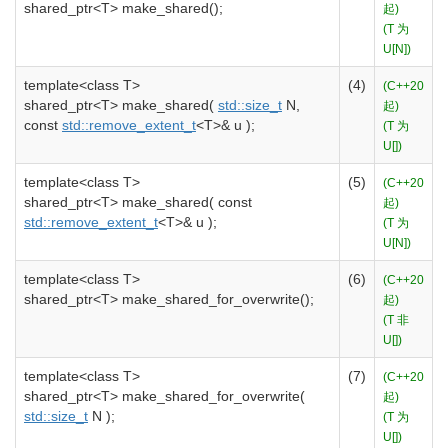
shared_ptr
<
T
>
make_shared
(
)
;
起)
(T 为
U[N])
template
<
class
T
>
(4)
(C++20
shared_ptr
<
T
>
make_shared
(
std::
size_t
N,
起)
const
std::
remove_extent_t
<
T
>
&
u
)
;
(T 为
U[])
template
<
class
T
>
(5)
(C++20
shared_ptr
<
T
>
make_shared
(
const
起)
std::
remove_extent_t
<
T
>
&
u
)
;
(T 为
U[N])
template
<
class
T
>
(6)
(C++20
shared_ptr
<
T
>
make_shared_for_overwrite
(
)
;
起)
(T 非
U[])
template
<
class
T
>
(7)
(C++20
shared_ptr
<
T
>
make_shared_for_overwrite
(
起)
std::
size_t
N
)
;
(T 为
U[])