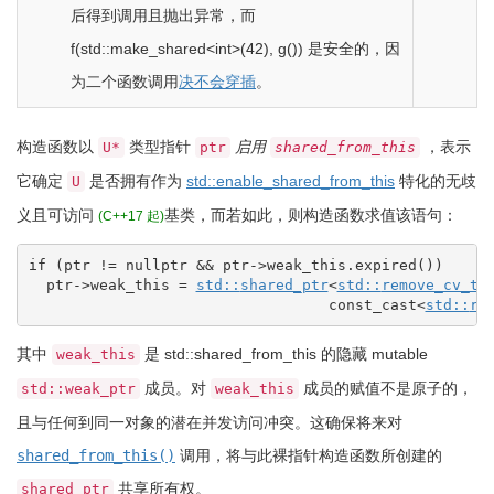
后得到调用且抛出异常，而
f
(
std
::
make_shared
<
int
>
(
42
)
, g
(
)
)
是安全的，因
为二个函数调用
决不会穿插
。
构造函数以
类型指针
启用
，表示
U*
ptr
shared_from_this
它确定
是否拥有作为
std::enable_shared_from_this
特化的
无歧
U
义且可访问
基类，而若如此，则构造函数求值该语句：
(C++17 起)
if
(
ptr 
!
=
 nullptr 
&&
 ptr
-
>
weak_this.
expired
(
)
)
  ptr
-
>
weak_this 
=
std::
shared_ptr
<
std::
remove_cv_t
<
const_cast
<
std::
re
其中
是
std::shared_from_this
的隐藏 mutable
weak_this
成员。对
成员的赋值不是原子的，
std::weak_ptr
weak_this
且与任何到同一对象的潜在并发访问冲突。这确保将来对
shared_from_this()
调用，将与此裸指针构造函数所创建的
共享所有权。
shared_ptr