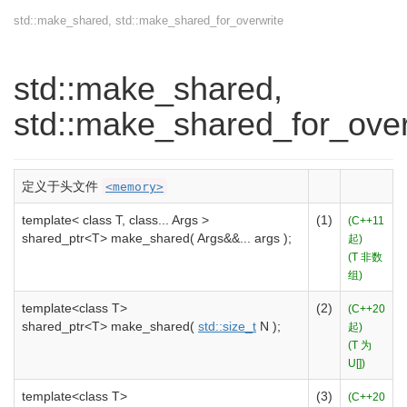
std::make_shared, std::make_shared_for_overwrite
std::make_shared,
std::make_shared_for_over
定义于头文件
<memory>
template
<
class
T,
class
...
Args
>
(1)
(C++11
shared_ptr
<
T
>
make_shared
(
Args
&&
...
args
)
;
起)
(T 非数
组)
template
<
class
T
>
(2)
(C++20
shared_ptr
<
T
>
make_shared
(
std::
size_t
N
)
;
起)
(T 为
U[])
template
<
class
T
>
(3)
(C++20