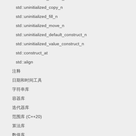
std::uninitialized_copy_n
std::uninitialized_fill_n
std::uninitialized_move_n
std::uninitialized_default_construct_n
std::uninitialized_value_construct_n
std::construct_at
std::align
注释
日期和时间工具
字符串库
容器库
迭代器库
范围库 (C++20)
算法库
数值库