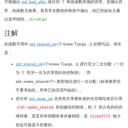
可能抛出
std::bad_alloc
或任何
构造函数所抛的异常。若抛出异
T
常，则函数无效果。
若异常在数组的构造中抛出，则已初始化元素
以逆序销毁。
(C++20 起)
注解
此函数可用作
std::
shared_ptr
<
T
>
(
new T
(
args...
)
)
的替代品。得失
是：
std::
shared_ptr
<
T
>
(
new T
(
args...
)
)
进行至少二次分配（一次
为
而另一次为共享指针的控制块），而
T
std
::
make_shared
<
T
>
典型地仅进行一次分配（标准推荐但
不要求如此，所有已知实现均如此）。
若任何
std::weak_ptr
在所有共享拥有者的生存期结束后引用
所创建的控制块，则
所占有的内存
std::make_shared
T
维持着，直至所有弱拥有者亦被销毁，若
较大
sizeof(T)
则这可能是不想要的。