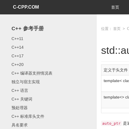
C-CPP.COM
首页
C++ 参考手册
位置：
首页
>
C++11
std::a
C++14
C++17
C++20
定义于头文件
C++ 编译器支持情况表
template
<
cla
独立与宿主实现
C++ 语言
template
<>
cl
C++ 关键词
预处理器
C++ 标准库头文件
是
auto_ptr
具名要求