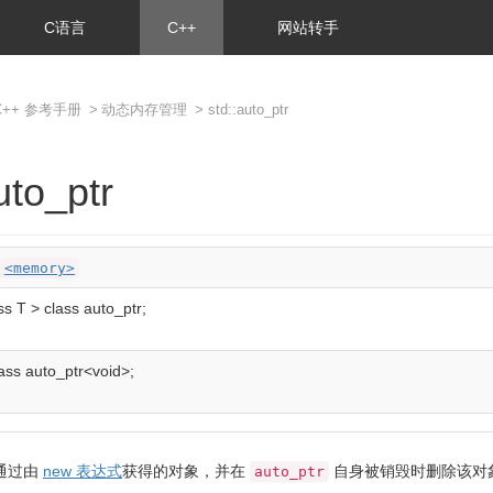
C语言
C++
网站转手
C++ 参考手册
>
动态内存管理
> std::auto_ptr
uto_ptr
<memory>
ss
T
>
class
auto_ptr
;
ass
auto_ptr
<
void
>
;
通过由
new 表达式
获得的对象，并在
自身被销毁时删除该对
auto_ptr