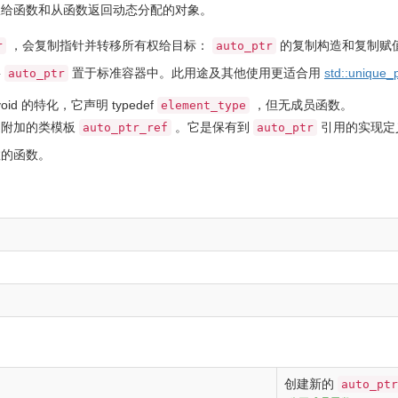
权给函数和从函数返回动态分配的对象。
，会复制指针并转移所有权给目标：
的复制构造和复制赋值
r
auto_ptr
将
置于标准容器中。
此用途及其他使用更适合用
std::unique_p
auto_ptr
void
的特化，它声明 typedef
，但无成员函数。
element_type
用附加的类模板
。它是保有到
引用的实现定
auto_ptr_ref
auto_ptr
数的函数。
创建新的
auto_ptr