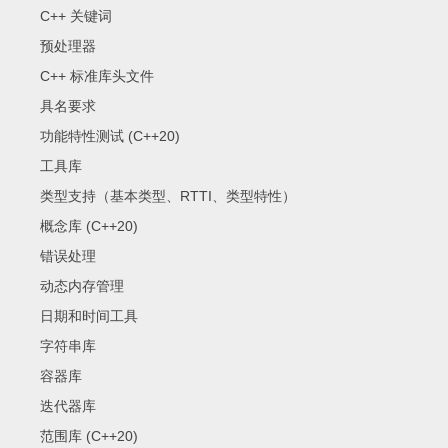
C++ 关键词
预处理器
C++ 标准库头文件
具名要求
功能特性测试 (C++20)
工具库
类型支持（基本类型、RTTI、类型特性）
概念库 (C++20)
错误处理
动态内存管理
日期和时间工具
字符串库
容器库
迭代器库
范围库 (C++20)