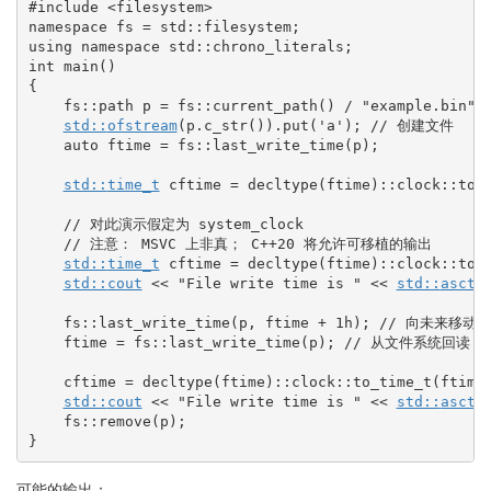
#include <filesystem>
namespace
 fs 
=
 std
::
filesystem
;
using
namespace
 std
::
chrono_literals
;
int
 main
(
)
{
    fs
::
path
 p 
=
 fs
::
current_path
(
)
/
"example.bin"
;
std::
ofstream
(
p.
c_str
(
)
)
.
put
(
'a'
)
;
// 创建文件
auto
 ftime 
=
 fs
::
last_write_time
(
p
)
;
std::
time_t
 cftime 
=
 decltype
(
ftime
)
::
clock
::
to_
// 对此演示假定为 system_clock
// 注意： MSVC 上非真； C++20 将允许可移植的输出
std::
time_t
 cftime 
=
 decltype
(
ftime
)
::
clock
::
to_
std::
cout
<<
"File write time is "
<<
std::
ascti
    fs
::
last_write_time
(
p, ftime 
+
 1h
)
;
// 向未来移动
    ftime 
=
 fs
::
last_write_time
(
p
)
;
// 从文件系统回读
    cftime 
=
 decltype
(
ftime
)
::
clock
::
to_time_t
(
ftime
std::
cout
<<
"File write time is "
<<
std::
ascti
    fs
::
remove
(
p
)
;
}
可能的输出：