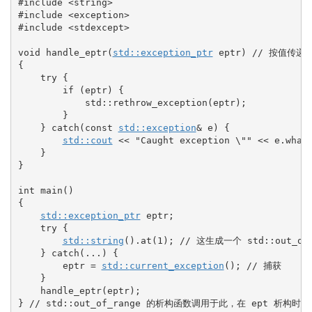
#include <string>
#include <exception>
#include <stdexcept>
void
 handle_eptr
(
std::
exception_ptr
 eptr
)
// 按值传递 
{
try
{
if
(
eptr
)
{
            std
::
rethrow_exception
(
eptr
)
;
}
}
catch
(
const
std::
exception
&
 e
)
{
std::
cout
<<
"Caught exception 
\"
"
<<
 e.
what
}
}
int
 main
(
)
{
std::
exception_ptr
 eptr
;
try
{
std::
string
(
)
.
at
(
1
)
;
// 这生成一个 std::out_of_
}
catch
(
...
)
{
        eptr 
=
std::
current_exception
(
)
;
// 捕获
}
    handle_eptr
(
eptr
)
;
}
// std::out_of_range 的析构函数调用于此，在 ept 析构时