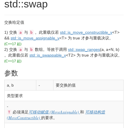
std::swap
交换给定值
1)
交换
与
。
此重载仅若
std::
is_move_constructible_v
<
T
>
a
b
&&
std::
is_move_assignable_v
<
T
>
为
true
才参与重载决议。
(C++17 起)
2)
交换
与
数组。等效于调用
std::
swap_ranges
(
a, a
+
N, b
)
a
b
。
此重载仅若
std::
is_swappable_v
<
T2
>
为
true
才参与重载决议。
(C++17 起)
参数
a, b
-
要交换的值
类型要求
-
(MoveAssignable)
必须满足
可移动赋值
和
可移动构造
T
(MoveConstructible)
的要求。