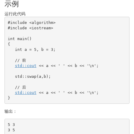
示例
运行此代码
#include <algorithm>
#include <iostream>
int
 main
(
)
{
int
 a 
=
5
, b 
=
3
;
// 前
std::
cout
<<
 a 
<<
' '
<<
 b 
<<
'
\n
'
;
   std
::
swap
(
a,b
)
;
// 后
std::
cout
<<
 a 
<<
' '
<<
 b 
<<
'
\n
'
;
}
输出：
5 3

3 5