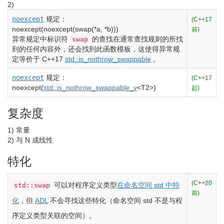
2)
noexcept
规定：
(C++17
noexcept
(
noexcept
(
swap
(
*
a,
*
b
)
)
)
前)
异常规定中标识符
的查找在通常查找规则的所找
swap
到的任何内容外，还会找到此函数模板，这使得异常规
定等价于 C++17
std::is_nothrow_swappable
。
noexcept
规定：
(C++17
noexcept
(
std::
is_nothrow_swappable_v
<
T2
>
)
起)
复杂度
1)
常量
2)
与 N 成线性
特化
(C++20
可以对程序定义类型
在命名空间 std 中特
std::swap
前)
化
，但
ADL
不会寻找这些特化（命名空间 std 不是与程
序定义类型关联的空间）。