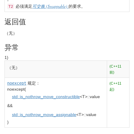
-
(Swappable)
必须满足
可交换
的要求。
T2
返回值
（无）
异常
1)
(C++11
（无）
前)
noexcept
规定：
(C++11
noexcept
(
起)
std::
is_nothrow_move_constructible
<
T
>
::
value
&&
std::
is_nothrow_move_assignable
<
T
>
::
value
)