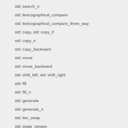
std::search_n
std::lexicographical_compare
std::lexicographical_compare_three_way
std::copy, std::copy_if
std::copy_n
std::copy_backward
std::move
std::move_backward
std::shift_left, std::shift_right
std::fill
std::fill_n
std::generate
std::generate_n
std::iter_swap
std::swap_ranges