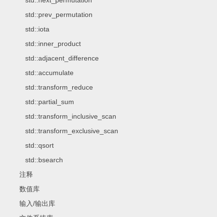
std::next_permutation
std::prev_permutation
std::iota
std::inner_product
std::adjacent_difference
std::accumulate
std::transform_reduce
std::partial_sum
std::transform_inclusive_scan
std::transform_exclusive_scan
std::qsort
std::bsearch
注释
数值库
输入/输出库