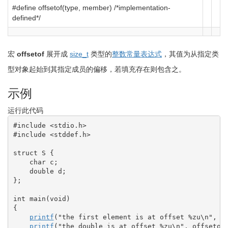
#define offsetof(type, member) /*implementation-
defined*/
宏
offsetof
展开成
size_t
类型的
整数常量表达式
，其值为从指定类
型对象起始到其指定成员的偏移，若填充存在则包含之。
示例
运行此代码
#include <stdio.h>
#include <stddef.h>
struct
 S 
{
char
 c
;
double
 d
;
}
;
int
 main
(
void
)
{
printf
(
"the first element is at offset %zu
\n
"
, o
printf
(
"the double is at offset %zu
\n
"
, offsetof