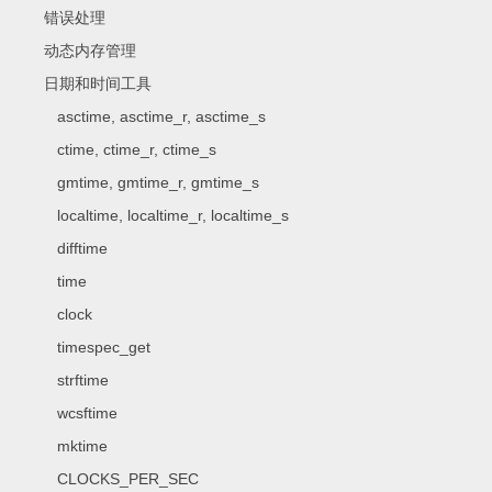
错误处理
动态内存管理
日期和时间工具
asctime, asctime_r, asctime_s
ctime, ctime_r, ctime_s
gmtime, gmtime_r, gmtime_s
localtime, localtime_r, localtime_s
difftime
time
clock
timespec_get
strftime
wcsftime
mktime
CLOCKS_PER_SEC