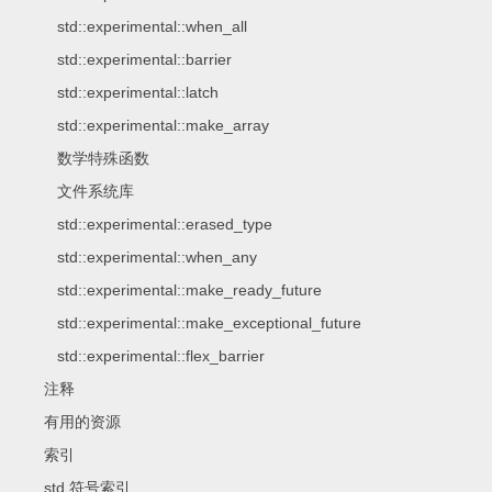
std::experimental::when_all
std::experimental::barrier
std::experimental::latch
std::experimental::make_array
数学特殊函数
文件系统库
std::experimental::erased_type
std::experimental::when_any
std::experimental::make_ready_future
std::experimental::make_exceptional_future
std::experimental::flex_barrier
注释
有用的资源
索引
std 符号索引