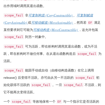
出作用域时调用其退出函数。
(CopyConstructible)
非
可复制构造
、
可复制赋值
scope_fail
(CopyAssignable)
(MoveAssignable)
或
可移动赋值
，然而若
满足
EF
(MoveConstructible)
某些要求则它可能为
可移动构造
，这允许包装
到另一对象中。
scope_fail
可为活跃，即在析构时调用其退出函数，或为不活
scope_fail
跃，即在析构时不做任何事。在从退出函数构造后
为
scope_fail
活跃。
能因手动或自动（由移动构造函数）在它上调用
scope_fail
release()
后变得不活跃。亦可由从另一不活跃的
初
scope_fail
始化获得不活跃的
。一旦
不活跃，则
scope_fail
scope_fail
它不能再次变得活跃。
一个
等效地保有一个
与一个指示它是否活跃的
scope_fail
EF