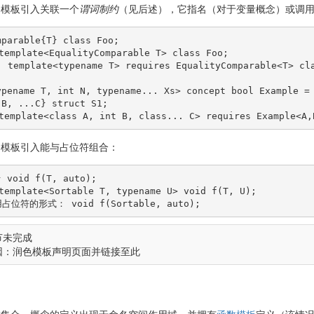
，模板引入关联一个
谓词制约
（见后述），它指名（对于变量概念）或调
mparable
{
T
}
class
 Foo
;
mplate<EqualityComparable T> class Foo;
emplate<typename T> requires EqualityComparable<T> cl
ypename
 T, 
int
 N, 
typename
... 
Xs
>
 concept 
bool
 Example 
=
 B, ...
C
}
struct
 S1
;
mplate<class A, int B, class... C> requires Example<A,
，模板引入能与占位符组合：
}
void
 f
(
T, 
auto
)
;
mplate<Sortable T, typename U> void f(T, U);
位符的形式： void f(Sortable, auto);
节未完成
因：润色模板声明页面并链接至此