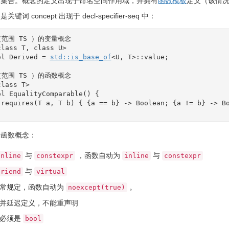
求集合。概念的定义出现于命名空间作用域，并拥有
函数模板
定义（该情
别是关键词
concept
出现于
decl-specifier-seq
中：
（范围 TS ）的变量概念
class
 T, 
class
 U
>
ol
 Derived 
=
std::
is_base_of
<
U, T
>
::
value
;
（范围 TS ）的函数概念
class
 T
>
ol
 EqualityComparable
(
)
{
 requires
(
T a, T b
)
{
{
a 
==
 b
}
-
>
 Boolean
;
{
a 
!
=
 b
}
-
>
 B
于函数概念：
与
，函数自动为
与
inline
constexpr
inline
constexpr
与
friend
virtual
异常规定，函数自动为
。
noexcept(true)
并延迟定义，不能重声明
型必须是
bool