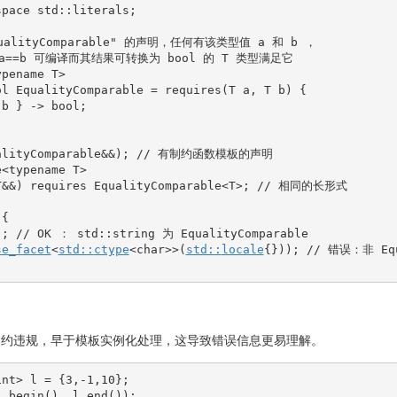
space
 std
::
literals
;
qualityComparable" 的声明，任何有该类型值 a 和 b ，
a==b 可编译而其结果可转换为 bool 的 T 类型满足它
ypename
 T
>
ol
 EqualityComparable 
=
 requires
(
T a, T b
)
{
 b 
}
-
>
bool
;
alityComparable
&&
)
;
// 有制约函数模板的声明
e<typename T>
T&&) requires EqualityComparable<T>; // 相同的长形式
{
)
;
// OK ： std::string 为 EqualityComparable
se_facet
<
std::
ctype
<
char
>>
(
std::
locale
{
}
)
)
;
// 错误：非 Equ
制约违规，早于模板实例化处理，这导致错误信息更易理解。
int
>
 l 
=
{
3
,
-
1
,
10
}
;
l.
begin
(
)
, l.
end
(
)
)
;