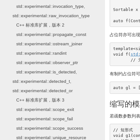
std::experimental::invocation_type,
Sortable x
std::experimental::raw_invocation_type
auto
 f
(
Con
C++ 标准库扩展，版本 2
std::experimental::propagate_const
占位符亦可出
std::experimental::ostream_joiner
template
<
s
std::experimental::randint
void
 f
(
std
//
std::experimental::observer_ptr
std::experimental::is_detected,
有制约占位符
std::experimental::detected_t,
auto
 gl 
=
std::experimental::detected_or
C++ 标准库扩展，版本 3
缩写的模
std::experimental::scope_exit
若函数参数列
std::experimental::scope_fail
std::experimental::scope_success
// 短形式
void
 g1
(
co
std::experimental::unique_resource