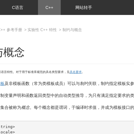
C语言
C++
网站转手
C++ 参考手册
>
实验性 C++ 特性
> 制约与概念
与概念
新语言特性。对于用于标准库规范的具名类型要求，见
具名要求
。
模板
及非模板函数（常为类模板成员）可以与
制约
关联，制约指定模板实
限制变量声明和函数返回类型中的自动类型推导，为只有满足指定要求的
名集合被称为
概念
。每个概念都是谓词，于编译时求值，并成为模板接口
string>
locale>