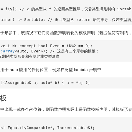
 
=
 f
(
y
)
;
// x 的类型从 f 的返回类型推导，仅若类型满足制约 Sortab
tainer
)
-
>
 Sortable
;
// 返回类型从 return 语句推导，仅若类型满足
现于形参中，该情况下它们将函数声明转化为模板声明（若占位符有制约
ize_t N
>
 concept 
bool
 Even 
=
(
N
%
2
==
0
)
;
::
array
<
auto
, Even
>
)
;
// 这是有二个形参的模板：
 无制约类型形参和有制约非类型形参
可用于
auto
能用的任何位置，例如在泛型 lambda 声明中
[
]
(
Assignable
&
 a, 
auto
*
 b
)
{
 a 
=
*
b
;
}
;
板
表中出现一或多个占位符，则函数声明实际上是函数模板声明，其模板形
nst
 EqualityComparable
*
, Incrementable
&
)
;