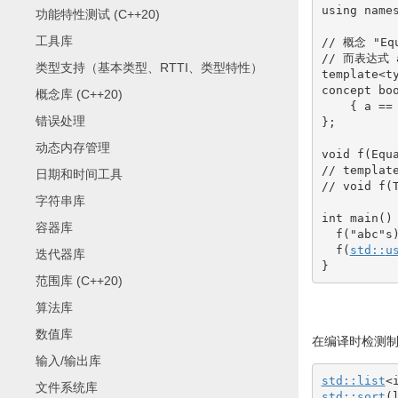
using
name
功能特性测试 (C++20)
工具库
// 概念 "E
// 而表达式 
类型支持（基本类型、RTTI、类型特性）
template
<
t
concept 
bo
概念库 (C++20)
{
 a 
==
错误处理
}
;
动态内存管理
void
 f
(
Equ
// templat
日期和时间工具
// void f(
字符串库
int
 main
(
)
容器库
  f
(
"abc"
s
  f
(
std::
u
迭代器库
}
范围库 (C++20)
算法库
数值库
在编译时检测
输入/输出库
std::
list
<
文件系统库
std::
sort
(