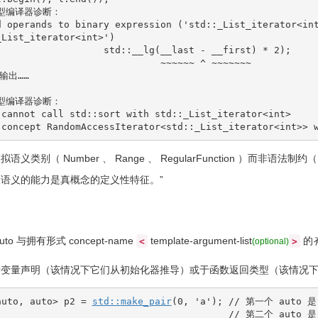
型编译器诊断：
d operands to binary expression ('std::_List_iterator<in
_List_iterator<int>')
                   std::__lg(__last - __first) * 2);
                             ~~~~~~ ^ ~~~~~~~
行输出……
型编译器诊断：
 cannot call std::sort with std::_List_iterator<int>
 concept RandomAccessIterator<std::_List_iterator<int>> 
类别（ Number 、 Range 、 RegularFunction ）而非语法制约（ H
语义的能力是真概念的定义性特征。”
uto
与拥有形式
concept-name
template-argument-list
的
<
>
(optional)
变量声明（该情况下它们从初始化器推导）或于函数返回类型（该情况下它们从
auto
, 
auto
>
 p2 
=
std::
make_pair
(
0
, 
'a'
)
;
// 第一个 auto 是
// 第二个 auto 是