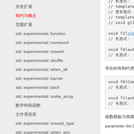
// 长形式：
// templat
并发扩展
// 更长形式
制约与概念
// templat
// void g1
范围扩展
void
 f2
(
st
std::experimental::function
// 长形式： te
std::experimental::nonesuch
void
 f4
(
au
std::experimental::reseed
// 长形式： te
std::experimental::shuffle
等价的有制约
std::experimental::when_all
std::experimental::barrier
void
 f0
(
Co
// 长形式： te
std::experimental::latch
std::experimental::make_array
void
 f1
(
au
// 长形式： te
数学特殊函数
文件系统库
函数模板与类
std::experimental::erased_type
parameter-list
std::experimental::when_any