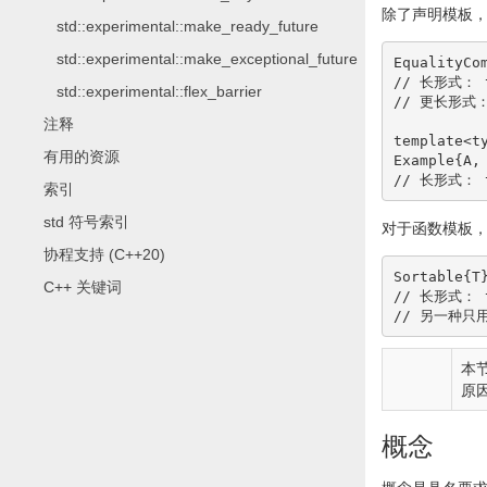
除了声明模板
std::experimental::make_ready_future
std::experimental::make_exceptional_future
EqualityCo
// 长形式： te
std::experimental::flex_barrier
// 更长形式： t
注释
template
<
t
有用的资源
Example
{
A,
// 长形式： te
索引
std 符号索引
对于函数模板
协程支持 (C++20)
Sortable
{
T
C++ 关键词
// 长形式： te
// 另一种只用占
本
原
概念