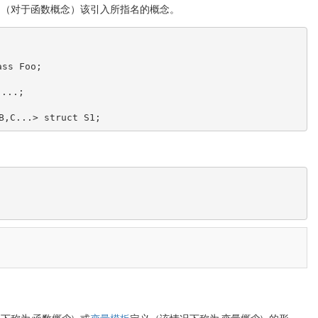
用（对于函数概念）该引入所指名的概念。
ass Foo;
 ...
;
B,C...> struct S1;