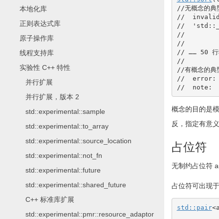
//无概念的典
本地化库
//  invali
正则表达式库
//  'std::
//        
原子操作库
//        
// …… 50 
线程支持库
//
实验性 C++ 特性
//有概念的典
//  error:
并行扩展
//  note: 
并行扩展，版本 2
概念的目的是模拟语义
std::experimental::sample
反，指定有意义
std::experimental::to_array
std::experimental::source_location
占位符
std::experimental::not_fn
无制约占位符
a
std::experimental::future
std::experimental::shared_future
占位符可出现于
C++ 标准库扩展
std::
pair
<
std::experimental::pmr::resource_adaptor