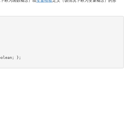
况下称为
函数概念
）或
变量模板
定义（该情况下称为
变量概念
）的形
oolean
;
}
;