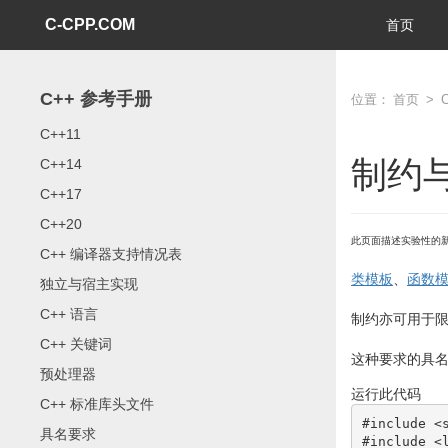
C-CPP.COM
首页
C++ 参考手册
位置：
首页
>
C++11
制约
C++14
C++17
C++20
此页面描述实验性的
C++ 编译器支持情况表
类模板
、
函数
独立与宿主实现
C++ 语言
制约亦可用于
C++ 关键词
这种要求的具
预处理器
运行此代码
C++ 标准库头文件
#include <
具名要求
#include <