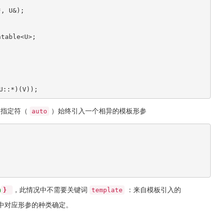
*, U&);
ntable<U>;
U::*)(V));
约指定符（
）始终引入一个相异的模板形参
auto
，此情况中不需要关键词
：来自模板引入的
}
template
)
中对应形参的种类确定。