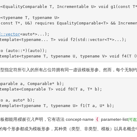
e<EqualityComparable T, Incrementable U> void g1(const T
：
e<typename T, typename U>
(const T*, U&) requires EqualityComparable<T> && Increme
d::
vector
<
auto
*
>
...
)
;
mplate<typename... T> void f2(std::vector<T*>...);
to
(
auto
::
*
)
(
auto
)
)
;
mplate<typename T, typename U, typename V> void f4(T (
类型指定符所引入的所有占位符拥有同一虚设模板形参。然而，每个无制
mparable a, Comparable
*
 b
)
;
mplate<Comparable T> void f0(T a, T* b);
to
 a, 
auto
*
 b
)
;
mplate<typename T, typename U> f1(T a, U* b);
模板都能用
模板引入
声明，它有语法
concept-name
parameter-list
{
(可选
的每个形参都成为模板形参，其种类（类型、非类型、模板）以具名概念