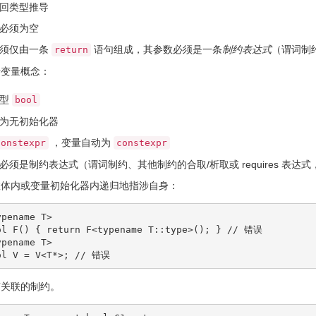
回类型推导
必须为空
必须仅由一条
语句组成，其参数必须是一条
制约表达式
（谓词制约
return
于变量概念：
类型
bool
为无初始化器
，变量自动为
constexpr
constexpr
必须是制约表达式（谓词制约、其他制约的合取/析取或 requires 表达
数体内或变量初始化器内递归地指涉自身：
ypename
 T
>
ol
 F
(
)
{
return
 F
<
typename
 T
::
type
>
(
)
;
}
// 错误
ypename
 T
>
ol
 V 
=
 V
<
T
*
>
;
// 错误
有关联的制约。