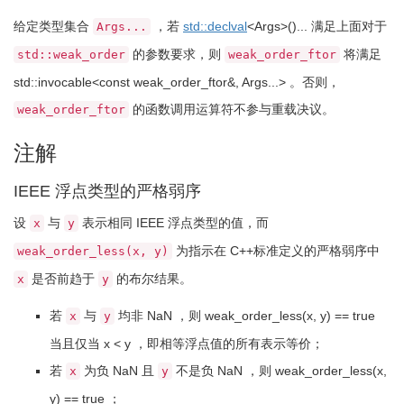
给定类型集合
，若
std::
declval
<
Args
>
(
)
...
满足上面对于
Args...
的参数要求，则
将满足
std::weak_order
weak_order_ftor
std
::
invocable
<
const
weak_order_ftor
&
, Args...
>
。否则，
的函数调用运算符不参与重载决议。
weak_order_ftor
注解
IEEE 浮点类型的严格弱序
设
与
表示相同 IEEE 浮点类型的值，而
x
y
为指示在 C++标准定义的严格弱序中
weak_order_less(x, y)
是否前趋于
的布尔结果。
x
y
若
与
均非 NaN ，则
weak_order_less
(
x, y
)
==
true
x
y
当且仅当
x
<
y
，即相等浮点值的所有表示等价；
若
为负 NaN 且
不是负 NaN ，则
weak_order_less
(
x,
x
y
y
)
==
true
；