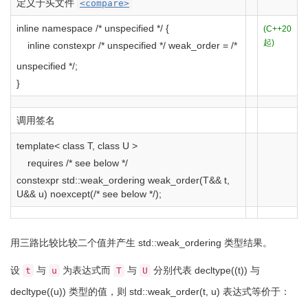
定义于头文件
<compare>
inline
namespace
/* unspecified */
{
(C++20
起)
inline
constexpr
/* unspecified */
weak_order
=
/*
unspecified */
;
}
调用签名
template
<
class
T,
class
U
>
requires
/* see below */
constexpr
std
::
weak_ordering
weak_order
(
T
&&
t,
U
&&
u
)
noexcept
(
/* see below */
)
;
用三路比较比较二个值并产生
std::weak_ordering
类型结果。
设
与
为表达式而
与
分别代表
decltype
(
(
t
)
)
与
t
u
T
U
decltype
(
(
u
)
)
类型的值，则
std
::
weak_order
(
t, u
)
表达式等价于：