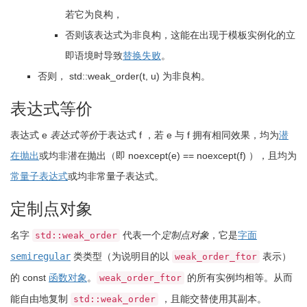
若它为良构，
否则该表达式为非良构，这能在出现于模板实例化的立
即语境时导致
替换失败
。
否则，
std
::
weak_order
(
t, u
)
为非良构。
表达式等价
表达式
e
表达式等价
于表达式
f
，若
e
与
f
拥有相同效果，均为
潜
在抛出
或均非潜在抛出（即
noexcept
(
e
)
==
noexcept
(
f
)
），且均为
常量子表达式
或均非常量子表达式。
定制点对象
名字
代表一个
定制点对象
，它是
字面
std::weak_order
semiregular
类类型（为说明目的以
表示）
weak_order_ftor
的 const
函数对象
。
的所有实例均相等。从而
weak_order_ftor
能自由地复制
，且能交替使用其副本。
std::weak_order